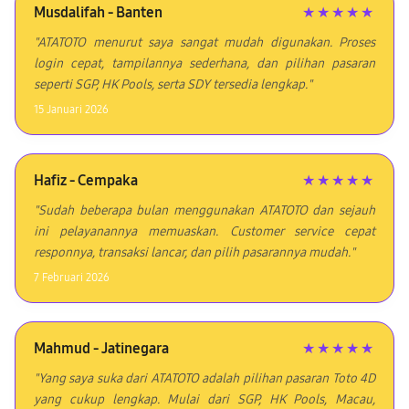
Musdalifah - Banten
★★★★★
"ATATOTO menurut saya sangat mudah digunakan. Proses
login cepat, tampilannya sederhana, dan pilihan pasaran
seperti SGP, HK Pools, serta SDY tersedia lengkap."
15 Januari 2026
Hafiz - Cempaka
★★★★★
"Sudah beberapa bulan menggunakan ATATOTO dan sejauh
ini pelayanannya memuaskan. Customer service cepat
responnya, transaksi lancar, dan pilih pasarannya mudah."
7 Februari 2026
Mahmud - Jatinegara
★★★★★
"Yang saya suka dari ATATOTO adalah pilihan pasaran Toto 4D
yang cukup lengkap. Mulai dari SGP, HK Pools, Macau,