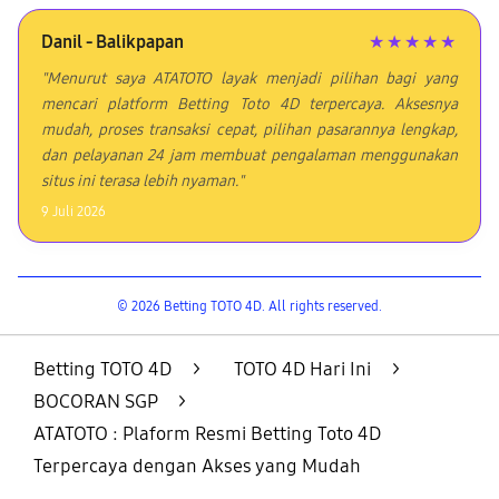
Danil - Balikpapan
★★★★★
"Menurut saya ATATOTO layak menjadi pilihan bagi yang
mencari platform Betting Toto 4D terpercaya. Aksesnya
mudah, proses transaksi cepat, pilihan pasarannya lengkap,
dan pelayanan 24 jam membuat pengalaman menggunakan
situs ini terasa lebih nyaman."
9 Juli 2026
© 2026 Betting TOTO 4D. All rights reserved.
Betting TOTO 4D
>
TOTO 4D Hari Ini
>
BOCORAN SGP
>
ATATOTO : Plaform Resmi Betting Toto 4D
Terpercaya dengan Akses yang Mudah