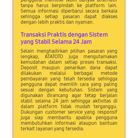
tanpa harus berpindah ke platform lain.
Semua informasi diperbarui secara berkala
sehingga setiap pasaran dapat diakses
dengan lebih praktis dan nyaman.
Transaksi Praktis dengan Sistem
yang Stabil Selama 24 Jam
Selain menghadirkan pilihan pasaran yang
lengkap, ATATOTO juga mengutamakan
kemudahan dalam setiap proses transaksi.
Deposit maupun penarikan dana dapat
dilakukan melalui berbagai metode
pembayaran yang telah tersedia sehingga
pengguna dapat memilih cara yang paling
sesuai dengan kebutuhan. Sistem yang
digunakan dirancang agar tetap berjalan
stabil selama 24 jam sehingga aktivitas di
dalam platform tidak mudah terganggu.
Dukungan customer service yang responsif
juga siap membantu apabila pengguna
membutuhkan informasi ataupun bantuan
terkait layanan yang tersedia.