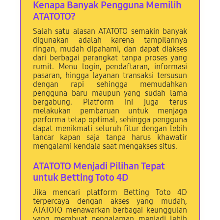
Kenapa Banyak Pengguna Memilih
ATATOTO?
Salah satu alasan ATATOTO semakin banyak
digunakan adalah karena tampilannya
ringan, mudah dipahami, dan dapat diakses
dari berbagai perangkat tanpa proses yang
rumit. Menu login, pendaftaran, informasi
pasaran, hingga layanan transaksi tersusun
dengan rapi sehingga memudahkan
pengguna baru maupun yang sudah lama
bergabung. Platform ini juga terus
melakukan pembaruan untuk menjaga
performa tetap optimal, sehingga pengguna
dapat menikmati seluruh fitur dengan lebih
lancar kapan saja tanpa harus khawatir
mengalami kendala saat mengakses situs.
ATATOTO Menjadi Pilihan Tepat
untuk Betting Toto 4D
Jika mencari platform Betting Toto 4D
terpercaya dengan akses yang mudah,
ATATOTO menawarkan berbagai keunggulan
yang membuat pengalaman menjadi lebih