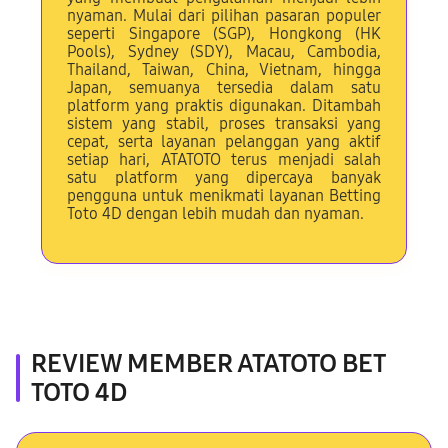
nyaman. Mulai dari pilihan pasaran populer
seperti Singapore (SGP), Hongkong (HK
Pools), Sydney (SDY), Macau, Cambodia,
Thailand, Taiwan, China, Vietnam, hingga
Japan, semuanya tersedia dalam satu
platform yang praktis digunakan. Ditambah
sistem yang stabil, proses transaksi yang
cepat, serta layanan pelanggan yang aktif
setiap hari, ATATOTO terus menjadi salah
satu platform yang dipercaya banyak
pengguna untuk menikmati layanan Betting
Toto 4D dengan lebih mudah dan nyaman.
REVIEW MEMBER ATATOTO BET
TOTO 4D