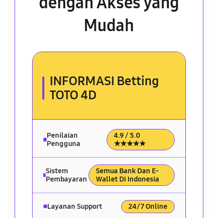
dengan Akses yang
Mudah
INFORMASI Betting
TOTO 4D
Penilaian
4.9 / 5.0
Pengguna
★★★★★
Sistem
Semua Bank Dan E-
Pembayaran
Wallet Di Indonesia
Layanan Support
24/7 Online