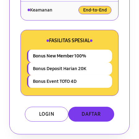
Keamanan
End-to-End
FASILITAS SPESIAL
Bonus New Member 100%
Bonus Deposit Harian 20K
Bonus Event TOTO 4D
LOGIN
DAFTAR