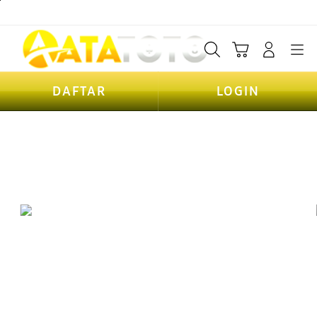
Skip
to
content
Cari
Troli
Login
Navigation
DAFTAR
LOGIN
Buka Info Lebih Lanjut