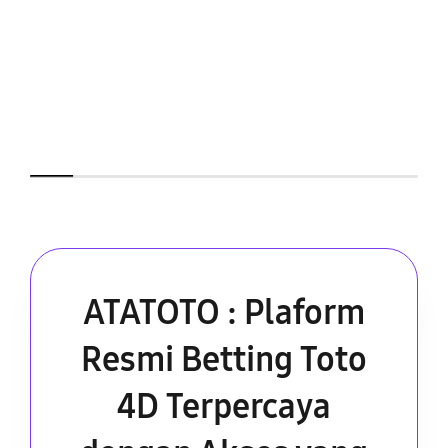
ATATOTO : Plaform
Resmi Betting Toto
4D Terpercaya