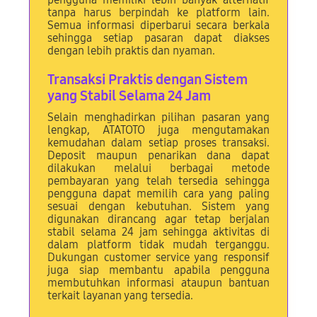
tanpa harus berpindah ke platform lain.
Semua informasi diperbarui secara berkala
sehingga setiap pasaran dapat diakses
dengan lebih praktis dan nyaman.
Transaksi Praktis dengan Sistem
yang Stabil Selama 24 Jam
Selain menghadirkan pilihan pasaran yang
lengkap, ATATOTO juga mengutamakan
kemudahan dalam setiap proses transaksi.
Deposit maupun penarikan dana dapat
dilakukan melalui berbagai metode
pembayaran yang telah tersedia sehingga
pengguna dapat memilih cara yang paling
sesuai dengan kebutuhan. Sistem yang
digunakan dirancang agar tetap berjalan
stabil selama 24 jam sehingga aktivitas di
dalam platform tidak mudah terganggu.
Dukungan customer service yang responsif
juga siap membantu apabila pengguna
membutuhkan informasi ataupun bantuan
terkait layanan yang tersedia.