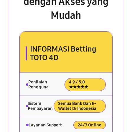
dengan Akses yang
Mudah
INFORMASI Betting
TOTO 4D
Penilaian
4.9 / 5.0
Pengguna
★★★★★
Sistem
Semua Bank Dan E-
Pembayaran
Wallet Di Indonesia
Layanan Support
24/7 Online