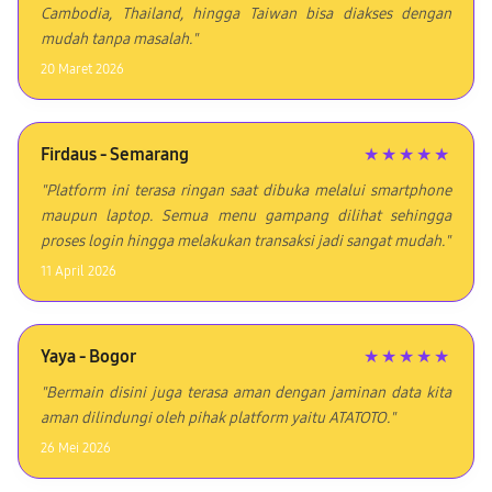
Cambodia, Thailand, hingga Taiwan bisa diakses dengan
mudah tanpa masalah."
20 Maret 2026
Firdaus - Semarang
★★★★★
"Platform ini terasa ringan saat dibuka melalui smartphone
maupun laptop. Semua menu gampang dilihat sehingga
proses login hingga melakukan transaksi jadi sangat mudah."
11 April 2026
Yaya - Bogor
★★★★★
"Bermain disini juga terasa aman dengan jaminan data kita
aman dilindungi oleh pihak platform yaitu ATATOTO."
26 Mei 2026