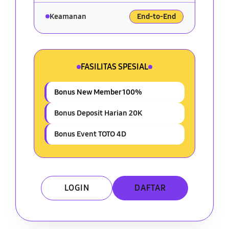
Keamanan
End-to-End
FASILITAS SPESIAL
Bonus New Member 100%
Bonus Deposit Harian 20K
Bonus Event TOTO 4D
LOGIN
DAFTAR