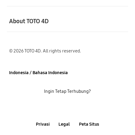
Buka
About TOTO 4D
© 2026 TOTO 4D. All rights reserved.
Indonesia / Bahasa Indonesia
Ingin Tetap Terhubung?
Privasi
Legal
Peta Situs