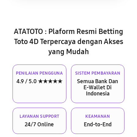
Layer Popup Close
ATATOTO : Plaform Resmi Betting
Toto 4D Terpercaya dengan Akses
yang Mudah
PENILAIAN PENGGUNA
SISTEM PEMBAYARAN
4.9 / 5.0 ★★★★★
Semua Bank Dan
E-Wallet Di
Indonesia
LAYANAN SUPPORT
KEAMANAN
24/7 Online
End-to-End