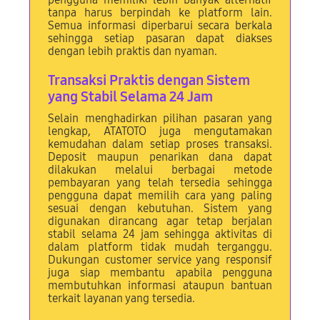
tanpa harus berpindah ke platform lain.
Semua informasi diperbarui secara berkala
sehingga setiap pasaran dapat diakses
dengan lebih praktis dan nyaman.
Transaksi Praktis dengan Sistem
yang Stabil Selama 24 Jam
Selain menghadirkan pilihan pasaran yang
lengkap, ATATOTO juga mengutamakan
kemudahan dalam setiap proses transaksi.
Deposit maupun penarikan dana dapat
dilakukan melalui berbagai metode
pembayaran yang telah tersedia sehingga
pengguna dapat memilih cara yang paling
sesuai dengan kebutuhan. Sistem yang
digunakan dirancang agar tetap berjalan
stabil selama 24 jam sehingga aktivitas di
dalam platform tidak mudah terganggu.
Dukungan customer service yang responsif
juga siap membantu apabila pengguna
membutuhkan informasi ataupun bantuan
terkait layanan yang tersedia.