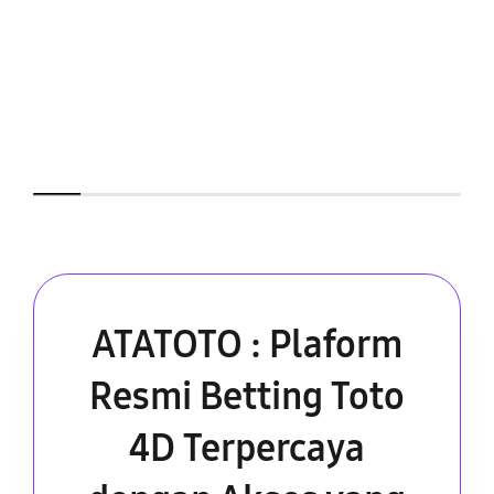
ATATOTO : Plaform
Resmi Betting Toto
4D Terpercaya