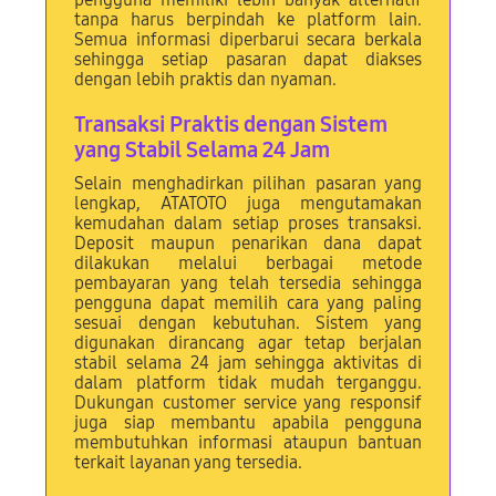
tanpa harus berpindah ke platform lain.
Semua informasi diperbarui secara berkala
sehingga setiap pasaran dapat diakses
dengan lebih praktis dan nyaman.
Transaksi Praktis dengan Sistem
yang Stabil Selama 24 Jam
Selain menghadirkan pilihan pasaran yang
lengkap, ATATOTO juga mengutamakan
kemudahan dalam setiap proses transaksi.
Deposit maupun penarikan dana dapat
dilakukan melalui berbagai metode
pembayaran yang telah tersedia sehingga
pengguna dapat memilih cara yang paling
sesuai dengan kebutuhan. Sistem yang
digunakan dirancang agar tetap berjalan
stabil selama 24 jam sehingga aktivitas di
dalam platform tidak mudah terganggu.
Dukungan customer service yang responsif
juga siap membantu apabila pengguna
membutuhkan informasi ataupun bantuan
terkait layanan yang tersedia.