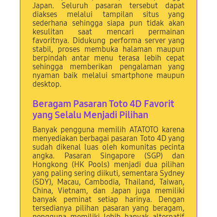
Japan. Seluruh pasaran tersebut dapat
diakses melalui tampilan situs yang
sederhana sehingga siapa pun tidak akan
kesulitan saat mencari permainan
favoritnya. Didukung performa server yang
stabil, proses membuka halaman maupun
berpindah antar menu terasa lebih cepat
sehingga memberikan pengalaman yang
nyaman baik melalui smartphone maupun
desktop.
Beragam Pasaran Toto 4D Favorit
yang Selalu Menjadi Pilihan
Banyak pengguna memilih ATATOTO karena
menyediakan berbagai pasaran Toto 4D yang
sudah dikenal luas oleh komunitas pecinta
angka. Pasaran Singapore (SGP) dan
Hongkong (HK Pools) menjadi dua pilihan
yang paling sering diikuti, sementara Sydney
(SDY), Macau, Cambodia, Thailand, Taiwan,
China, Vietnam, dan Japan juga memiliki
banyak peminat setiap harinya. Dengan
tersedianya pilihan pasaran yang beragam,
pengguna memiliki lebih banyak alternatif