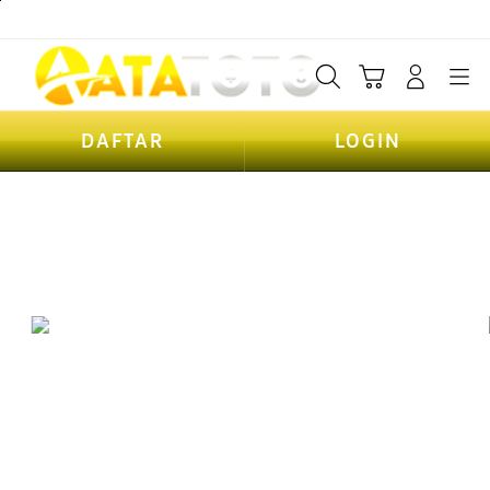
Skip
to
content
Cari
Troli
Login
Navigation
DAFTAR
LOGIN
Buka Info Lebih Lanjut