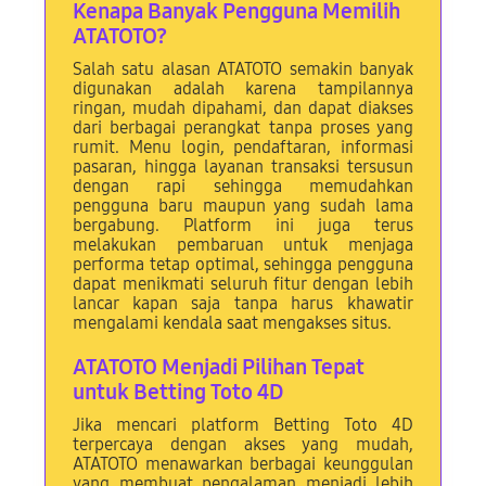
Kenapa Banyak Pengguna Memilih
ATATOTO?
Salah satu alasan ATATOTO semakin banyak
digunakan adalah karena tampilannya
ringan, mudah dipahami, dan dapat diakses
dari berbagai perangkat tanpa proses yang
rumit. Menu login, pendaftaran, informasi
pasaran, hingga layanan transaksi tersusun
dengan rapi sehingga memudahkan
pengguna baru maupun yang sudah lama
bergabung. Platform ini juga terus
melakukan pembaruan untuk menjaga
performa tetap optimal, sehingga pengguna
dapat menikmati seluruh fitur dengan lebih
lancar kapan saja tanpa harus khawatir
mengalami kendala saat mengakses situs.
ATATOTO Menjadi Pilihan Tepat
untuk Betting Toto 4D
Jika mencari platform Betting Toto 4D
terpercaya dengan akses yang mudah,
ATATOTO menawarkan berbagai keunggulan
yang membuat pengalaman menjadi lebih