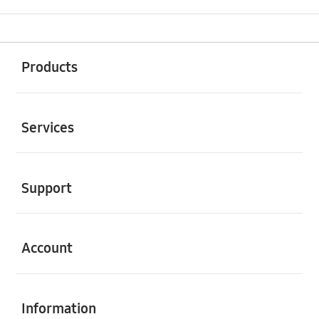
Buka
Footer Navigation
Products
Buka
Services
Buka
Support
Buka
Account
Buka
Information