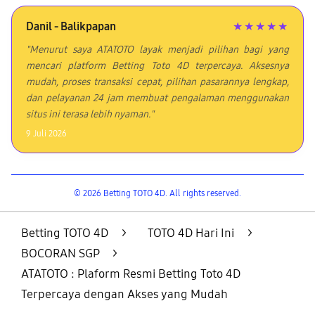
Danil - Balikpapan
★★★★★
"Menurut saya ATATOTO layak menjadi pilihan bagi yang
mencari platform Betting Toto 4D terpercaya. Aksesnya
mudah, proses transaksi cepat, pilihan pasarannya lengkap,
dan pelayanan 24 jam membuat pengalaman menggunakan
situs ini terasa lebih nyaman."
9 Juli 2026
© 2026 Betting TOTO 4D. All rights reserved.
Betting TOTO 4D
>
TOTO 4D Hari Ini
>
BOCORAN SGP
>
ATATOTO : Plaform Resmi Betting Toto 4D
Terpercaya dengan Akses yang Mudah