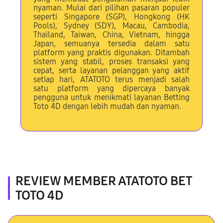
nyaman. Mulai dari pilihan pasaran populer
seperti Singapore (SGP), Hongkong (HK
Pools), Sydney (SDY), Macau, Cambodia,
Thailand, Taiwan, China, Vietnam, hingga
Japan, semuanya tersedia dalam satu
platform yang praktis digunakan. Ditambah
sistem yang stabil, proses transaksi yang
cepat, serta layanan pelanggan yang aktif
setiap hari, ATATOTO terus menjadi salah
satu platform yang dipercaya banyak
pengguna untuk menikmati layanan Betting
Toto 4D dengan lebih mudah dan nyaman.
REVIEW MEMBER ATATOTO BET
TOTO 4D