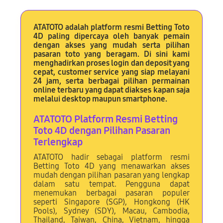
ATATOTO adalah platform resmi Betting Toto
4D paling dipercaya oleh banyak pemain
dengan akses yang mudah serta pilihan
pasaran toto yang beragam. Di sini kami
menghadirkan proses login dan deposit yang
cepat, customer service yang siap melayani
24 jam, serta berbagai pilihan permainan
online terbaru yang dapat diakses kapan saja
melalui desktop maupun smartphone.
ATATOTO Platform Resmi Betting
Toto 4D dengan Pilihan Pasaran
Terlengkap
ATATOTO hadir sebagai platform resmi
Betting Toto 4D yang menawarkan akses
mudah dengan pilihan pasaran yang lengkap
dalam satu tempat. Pengguna dapat
menemukan berbagai pasaran populer
seperti Singapore (SGP), Hongkong (HK
Pools), Sydney (SDY), Macau, Cambodia,
Thailand, Taiwan, China, Vietnam, hingga