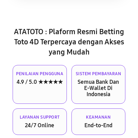
Layer Popup Close
ATATOTO : Plaform Resmi Betting
Toto 4D Terpercaya dengan Akses
yang Mudah
PENILAIAN PENGGUNA
SISTEM PEMBAYARAN
4.9 / 5.0 ★★★★★
Semua Bank Dan
E-Wallet Di
Indonesia
LAYANAN SUPPORT
KEAMANAN
24/7 Online
End-to-End