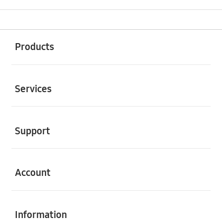
Buka
Footer Navigation
Products
Buka
Services
Buka
Support
Buka
Account
Buka
Information