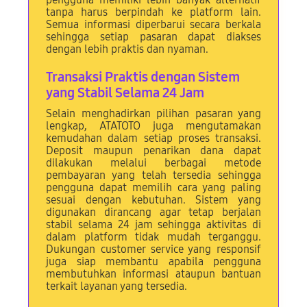
tanpa harus berpindah ke platform lain.
Semua informasi diperbarui secara berkala
sehingga setiap pasaran dapat diakses
dengan lebih praktis dan nyaman.
Transaksi Praktis dengan Sistem
yang Stabil Selama 24 Jam
Selain menghadirkan pilihan pasaran yang
lengkap, ATATOTO juga mengutamakan
kemudahan dalam setiap proses transaksi.
Deposit maupun penarikan dana dapat
dilakukan melalui berbagai metode
pembayaran yang telah tersedia sehingga
pengguna dapat memilih cara yang paling
sesuai dengan kebutuhan. Sistem yang
digunakan dirancang agar tetap berjalan
stabil selama 24 jam sehingga aktivitas di
dalam platform tidak mudah terganggu.
Dukungan customer service yang responsif
juga siap membantu apabila pengguna
membutuhkan informasi ataupun bantuan
terkait layanan yang tersedia.