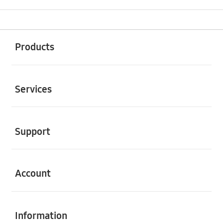
Buka
Footer Navigation
Products
Buka
Services
Buka
Support
Buka
Account
Buka
Information