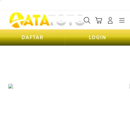
Skip
to
content
Cari
Troli
Login
Navigation
DAFTAR
LOGIN
Buka Info Lebih Lanjut