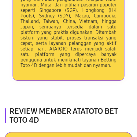
nyaman. Mulai dari pilihan pasaran populer
seperti Singapore (SGP), Hongkong (HK
Pools), Sydney (SDY), Macau, Cambodia,
Thailand, Taiwan, China, Vietnam, hingga
Japan, semuanya tersedia dalam satu
platform yang praktis digunakan. Ditambah
sistem yang stabil, proses transaksi yang
cepat, serta layanan pelanggan yang aktif
setiap hari, ATATOTO terus menjadi salah
satu platform yang dipercaya banyak
pengguna untuk menikmati layanan Betting
Toto 4D dengan lebih mudah dan nyaman.
REVIEW MEMBER ATATOTO BET
TOTO 4D