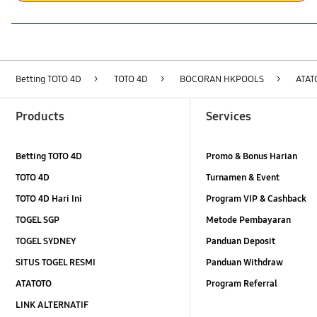
Betting TOTO 4D
>
TOTO 4D
>
BOCORAN HKPOOLS
>
ATAT
Footer Navigation
Products
Services
Betting TOTO 4D
Promo & Bonus Harian
TOTO 4D
Turnamen & Event
TOTO 4D Hari Ini
Program VIP & Cashback
TOGEL SGP
Metode Pembayaran
TOGEL SYDNEY
Panduan Deposit
SITUS TOGEL RESMI
Panduan Withdraw
ATATOTO
Program Referral
LINK ALTERNATIF