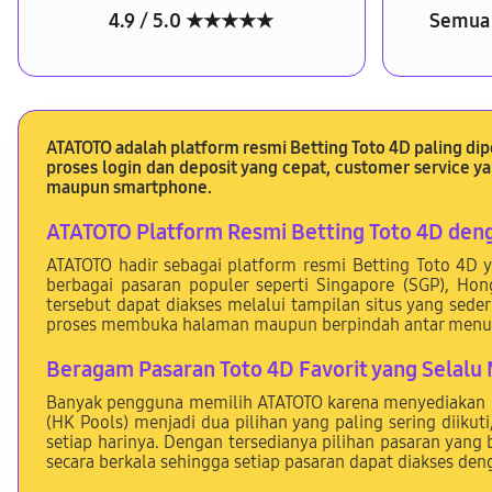
4.9 / 5.0 ★★★★★
Semua 
ATATOTO adalah platform resmi Betting Toto 4D paling di
proses login dan deposit yang cepat, customer service ya
maupun smartphone.
ATATOTO Platform Resmi Betting Toto 4D deng
ATATOTO hadir sebagai platform resmi Betting Toto 4
berbagai pasaran populer seperti Singapore (SGP), Hon
tersebut dapat diakses melalui tampilan situs yang sede
proses membuka halaman maupun berpindah antar menu t
Beragam Pasaran Toto 4D Favorit yang Selalu 
Banyak pengguna memilih ATATOTO karena menyediakan be
(HK Pools) menjadi dua pilihan yang paling sering diiku
setiap harinya. Dengan tersedianya pilihan pasaran yang
secara berkala sehingga setiap pasaran dapat diakses den