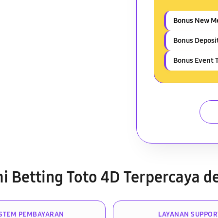
Bonus New M
Bonus Deposi
Bonus Event 
i Betting Toto 4D Terpercaya 
ISTEM PEMBAYARAN
LAYANAN SUPPOR