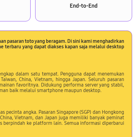
End-to-End
han pasaran toto yang beragam. Di sini kami menghadirkan
ine terbaru yang dapat diakses kapan saja melalui desktop
 lengkap dalam satu tempat. Pengguna dapat menemukan
 Taiwan, China, Vietnam, hingga Japan. Seluruh pasaran
mainan favoritnya. Didukung performa server yang stabil,
man baik melalui smartphone maupun desktop.
as pecinta angka. Pasaran Singapore (SGP) dan Hongkong
, China, Vietnam, dan Japan juga memiliki banyak peminat
s berpindah ke platform lain. Semua informasi diperbarui