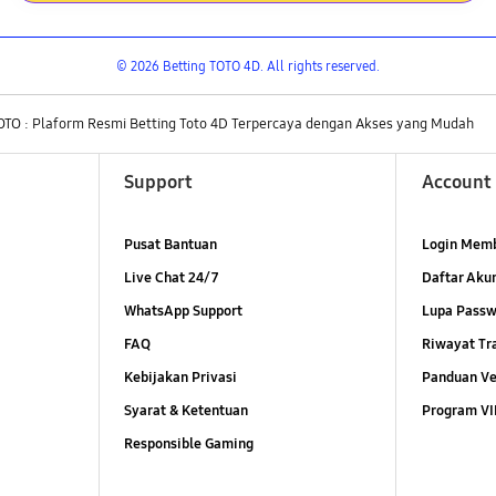
© 2026 Betting TOTO 4D. All rights reserved.
OTO : Plaform Resmi Betting Toto 4D Terpercaya dengan Akses yang Mudah
Support
Account
Pusat Bantuan
Login Mem
Live Chat 24/7
Daftar Aku
WhatsApp Support
Lupa Passw
FAQ
Riwayat Tr
Kebijakan Privasi
Panduan Ver
Syarat & Ketentuan
Program VI
Responsible Gaming