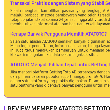
Transaksi Praktis dengan Sistem yang Stabil 
Selain menghadirkan pilihan pasaran yang lengkap, AT
melalui berbagai metode pembayaran yang telah tersedi
tetap berjalan stabil selama 24 jam sehingga aktivitas 
membutuhkan informasi ataupun bantuan terkait layanan 
Kenapa Banyak Pengguna Memilih ATATOTO?
Salah satu alasan ATATOTO semakin banyak digunakan ad
Menu login, pendaftaran, informasi pasaran, hingga la
ini juga terus melakukan pembaruan untuk menjaga per
khawatir mengalami kendala saat mengakses situs.
ATATOTO Menjadi Pilihan Tepat untuk Betting 
Jika mencari platform Betting Toto 4D terpercaya den
dari pilihan pasaran populer seperti Singapore (SGP), H
dalam satu platform yang praktis digunakan. Ditambah sist
satu platform yang dipercaya banyak pengguna untuk me
REVIEW MEMBER ATATOTO BET TOTO