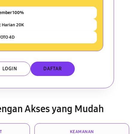
ember 100%
t Harian 20K
TOTO 4D
LOGIN
DAFTAR
dengan Akses yang Mudah
T
KEAMANAN