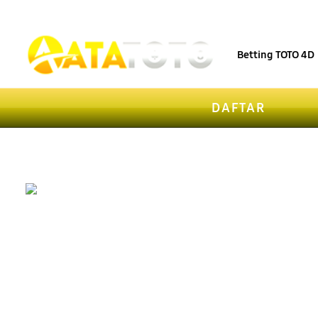
Skip
to
content
Betting TOTO 4D
Buka Info Lebih Lanjut
DAFTAR