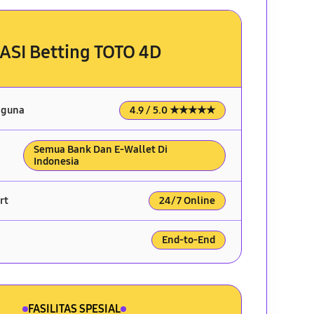
SI Betting TOTO 4D
gguna
4.9 / 5.0 ★★★★★
Semua Bank Dan E-Wallet Di
Indonesia
rt
24/7 Online
End-to-End
FASILITAS SPESIAL