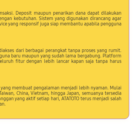
nsaksi. Deposit maupun penarikan dana dapat dilakukan
dengan kebutuhan. Sistem yang digunakan dirancang agar
rvice yang responsif juga siap membantu apabila pengguna
akses dari berbagai perangkat tanpa proses yang rumit.
ngguna baru maupun yang sudah lama bergabung. Platform
uruh fitur dengan lebih lancar kapan saja tanpa harus
n yang membuat pengalaman menjadi lebih nyaman. Mulai
 Taiwan, China, Vietnam, hingga Japan, semuanya tersedia
anggan yang aktif setiap hari, ATATOTO terus menjadi salah
an.