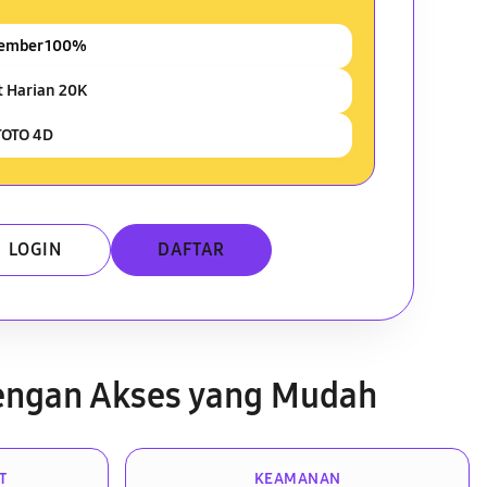
ember 100%
t Harian 20K
TOTO 4D
LOGIN
DAFTAR
dengan Akses yang Mudah
T
KEAMANAN