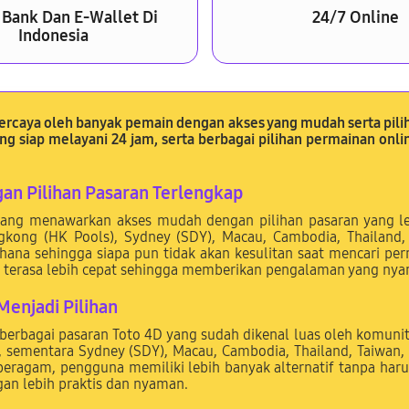
Bank Dan E-Wallet Di
24/7 Online
Indonesia
percaya oleh banyak pemain dengan akses yang mudah serta pili
ng siap melayani 24 jam, serta berbagai pilihan permainan onl
an Pilihan Pasaran Terlengkap
D yang menawarkan akses mudah dengan pilihan pasaran yang
gkong (HK Pools), Sydney (SDY), Macau, Cambodia, Thailand,
rhana sehingga siapa pun tidak akan kesulitan saat mencari per
erasa lebih cepat sehingga memberikan pengalaman yang nya
Menjadi Pilihan
rbagai pasaran Toto 4D yang sudah dikenal luas oleh komunit
ti, sementara Sydney (SDY), Macau, Cambodia, Thailand, Taiwan
 beragam, pengguna memiliki lebih banyak alternatif tanpa haru
gan lebih praktis dan nyaman.