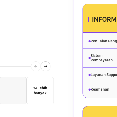
INFORMA
Penilaian Pen
Sistem
Pembayaran
Sebelumnya
Berikutnya
Layanan Suppo
+4 lebih
Keamanan
banyak