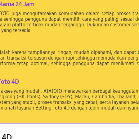
Selama 24 Jam
ATOTO juga mengutamakan kemudahan dalam setiap proses tra
a sehingga pengguna dapat memilih cara yang paling sesuai 
di dalam platform tidak mudah terganggu. Dukungan customer se
yang tersedia.
alah karena tampilannya ringan, mudah dipahami, dan dapat di
yanan transaksi tersusun dengan rapi sehingga memudahkan pe
forma tetap optimal, sehingga pengguna dapat menikmati sel
Toto 4D
gan akses yang mudah, ATATOTO menawarkan berbagai keunggula
ongkong (HK Pools), Sydney (SDY), Macau, Cambodia, Thailand,
em yang stabil, proses transaksi yang cepat, serta layanan pel
nikmati layanan Betting Toto 4D dengan lebih mudah dan nyam
 4D