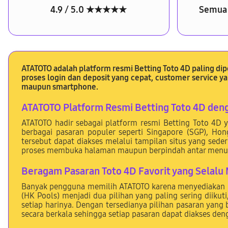
4.9 / 5.0 ★★★★★
Semua 
ATATOTO adalah platform resmi Betting Toto 4D paling di
proses login dan deposit yang cepat, customer service ya
maupun smartphone.
ATATOTO Platform Resmi Betting Toto 4D deng
ATATOTO hadir sebagai platform resmi Betting Toto 4
berbagai pasaran populer seperti Singapore (SGP), Hon
tersebut dapat diakses melalui tampilan situs yang sede
proses membuka halaman maupun berpindah antar menu t
Beragam Pasaran Toto 4D Favorit yang Selalu 
Banyak pengguna memilih ATATOTO karena menyediakan be
(HK Pools) menjadi dua pilihan yang paling sering diiku
setiap harinya. Dengan tersedianya pilihan pasaran yang
secara berkala sehingga setiap pasaran dapat diakses den