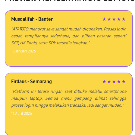
Musdalifah - Banten
★★★★★
"ATATOTO menurut saya sangat mudah digunakan. Proses login
cepat, tampilannya sederhana, dan pilihan pasaran seperti
SGP, HK Pools, serta SDY tersedia lengkap."
15 Januari 2026
Firdaus - Semarang
★★★★★
"Platform ini terasa ringan saat dibuka melalui smartphone
maupun laptop. Semua menu gampang dilihat sehingga
proses login hingga melakukan transaksi jadi sangat mudah."
11 April 2026