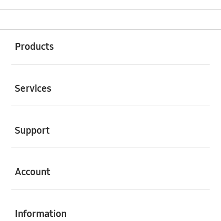
Buka
Footer Navigation
Products
Buka
Services
Buka
Support
Buka
Account
Buka
Information