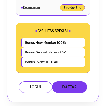
Keamanan
End-to-End
FASILITAS SPESIAL
Bonus New Member 100%
Bonus Deposit Harian 20K
Bonus Event TOTO 4D
LOGIN
DAFTAR