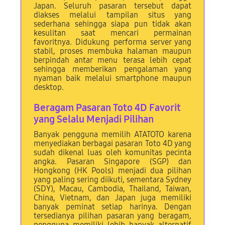
Japan. Seluruh pasaran tersebut dapat
diakses melalui tampilan situs yang
sederhana sehingga siapa pun tidak akan
kesulitan saat mencari permainan
favoritnya. Didukung performa server yang
stabil, proses membuka halaman maupun
berpindah antar menu terasa lebih cepat
sehingga memberikan pengalaman yang
nyaman baik melalui smartphone maupun
desktop.
Beragam Pasaran Toto 4D Favorit
yang Selalu Menjadi Pilihan
Banyak pengguna memilih ATATOTO karena
menyediakan berbagai pasaran Toto 4D yang
sudah dikenal luas oleh komunitas pecinta
angka. Pasaran Singapore (SGP) dan
Hongkong (HK Pools) menjadi dua pilihan
yang paling sering diikuti, sementara Sydney
(SDY), Macau, Cambodia, Thailand, Taiwan,
China, Vietnam, dan Japan juga memiliki
banyak peminat setiap harinya. Dengan
tersedianya pilihan pasaran yang beragam,
pengguna memiliki lebih banyak alternatif