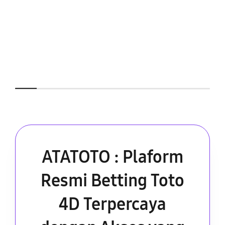
ATATOTO : Plaform
Resmi Betting Toto
4D Terpercaya