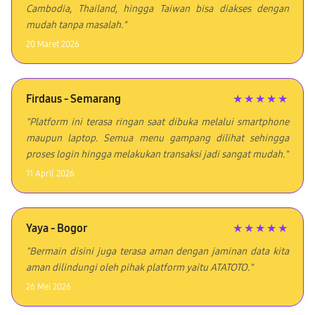
Cambodia, Thailand, hingga Taiwan bisa diakses dengan
mudah tanpa masalah."
20 Maret 2026
Firdaus - Semarang
★★★★★
"Platform ini terasa ringan saat dibuka melalui smartphone
maupun laptop. Semua menu gampang dilihat sehingga
proses login hingga melakukan transaksi jadi sangat mudah."
11 April 2026
Yaya - Bogor
★★★★★
"Bermain disini juga terasa aman dengan jaminan data kita
aman dilindungi oleh pihak platform yaitu ATATOTO."
26 Mei 2026