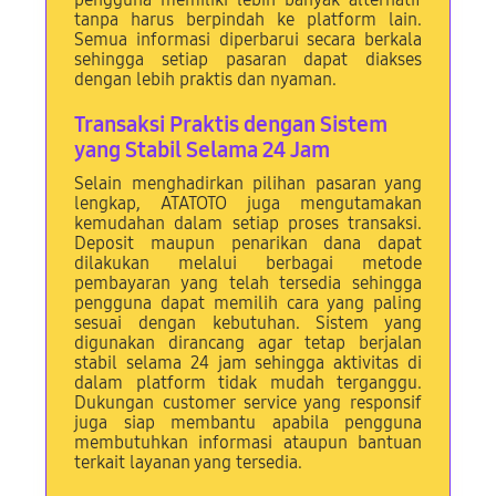
tanpa harus berpindah ke platform lain.
Semua informasi diperbarui secara berkala
sehingga setiap pasaran dapat diakses
dengan lebih praktis dan nyaman.
Transaksi Praktis dengan Sistem
yang Stabil Selama 24 Jam
Selain menghadirkan pilihan pasaran yang
lengkap, ATATOTO juga mengutamakan
kemudahan dalam setiap proses transaksi.
Deposit maupun penarikan dana dapat
dilakukan melalui berbagai metode
pembayaran yang telah tersedia sehingga
pengguna dapat memilih cara yang paling
sesuai dengan kebutuhan. Sistem yang
digunakan dirancang agar tetap berjalan
stabil selama 24 jam sehingga aktivitas di
dalam platform tidak mudah terganggu.
Dukungan customer service yang responsif
juga siap membantu apabila pengguna
membutuhkan informasi ataupun bantuan
terkait layanan yang tersedia.