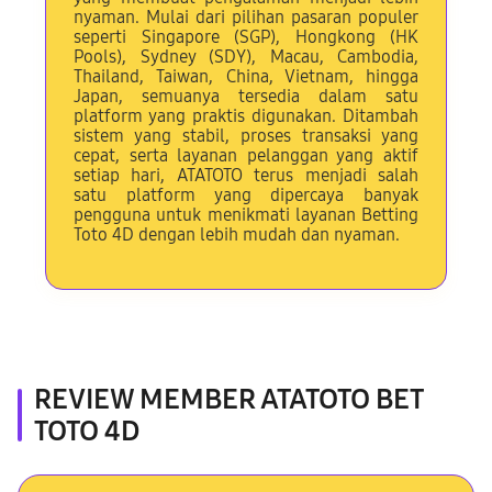
nyaman. Mulai dari pilihan pasaran populer
seperti Singapore (SGP), Hongkong (HK
Pools), Sydney (SDY), Macau, Cambodia,
Thailand, Taiwan, China, Vietnam, hingga
Japan, semuanya tersedia dalam satu
platform yang praktis digunakan. Ditambah
sistem yang stabil, proses transaksi yang
cepat, serta layanan pelanggan yang aktif
setiap hari, ATATOTO terus menjadi salah
satu platform yang dipercaya banyak
pengguna untuk menikmati layanan Betting
Toto 4D dengan lebih mudah dan nyaman.
REVIEW MEMBER ATATOTO BET
TOTO 4D