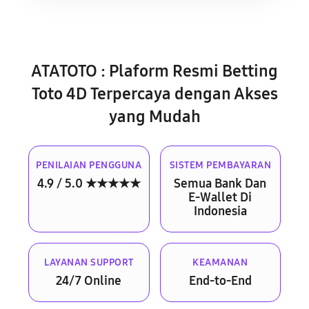
Layer Popup Close
ATATOTO : Plaform Resmi Betting
Toto 4D Terpercaya dengan Akses
yang Mudah
PENILAIAN PENGGUNA
SISTEM PEMBAYARAN
4.9 / 5.0 ★★★★★
Semua Bank Dan
E-Wallet Di
Indonesia
LAYANAN SUPPORT
KEAMANAN
24/7 Online
End-to-End