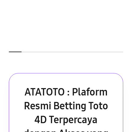
ATATOTO : Plaform
Resmi Betting Toto
4D Terpercaya