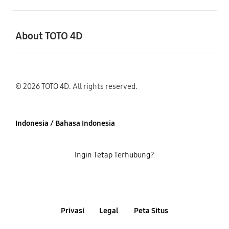
Buka
About TOTO 4D
© 2026 TOTO 4D. All rights reserved.
Indonesia / Bahasa Indonesia
Ingin Tetap Terhubung?
Privasi
Legal
Peta Situs