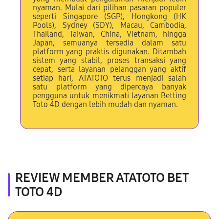
nyaman. Mulai dari pilihan pasaran populer
seperti Singapore (SGP), Hongkong (HK
Pools), Sydney (SDY), Macau, Cambodia,
Thailand, Taiwan, China, Vietnam, hingga
Japan, semuanya tersedia dalam satu
platform yang praktis digunakan. Ditambah
sistem yang stabil, proses transaksi yang
cepat, serta layanan pelanggan yang aktif
setiap hari, ATATOTO terus menjadi salah
satu platform yang dipercaya banyak
pengguna untuk menikmati layanan Betting
Toto 4D dengan lebih mudah dan nyaman.
REVIEW MEMBER ATATOTO BET
TOTO 4D