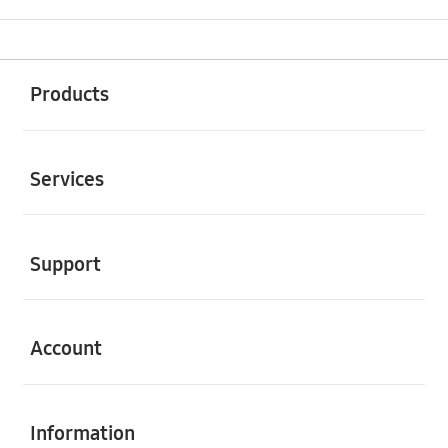
Buka
Footer Navigation
Products
Buka
Services
Buka
Support
Buka
Account
Buka
Information