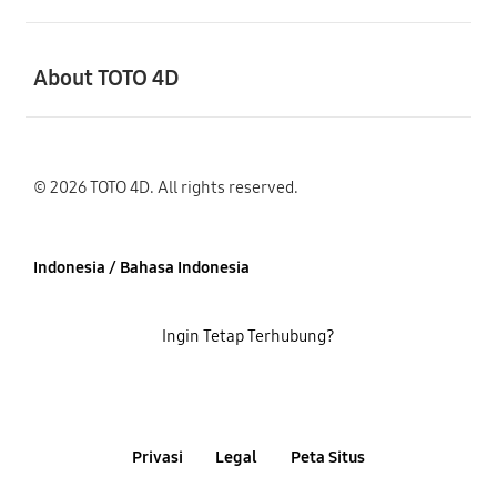
Buka
About TOTO 4D
© 2026 TOTO 4D. All rights reserved.
Indonesia / Bahasa Indonesia
Ingin Tetap Terhubung?
Privasi
Legal
Peta Situs