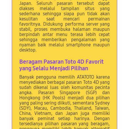
Japan. Seluruh pasaran tersebut dapat
diakses melalui tampilan situs yang
sederhana sehingga siapa pun tidak akan
kesulitan saat mencari permainan
favoritnya. Didukung performa server yang
stabil, proses membuka halaman maupun
berpindah antar menu terasa lebih cepat
sehingga memberikan pengalaman yang
nyaman baik melalui smartphone maupun
desktop.
Beragam Pasaran Toto 4D Favorit
yang Selalu Menjadi Pilihan
Banyak pengguna memilih ATATOTO karena
menyediakan berbagai pasaran Toto 4D yang
sudah dikenal luas oleh komunitas pecinta
angka. Pasaran Singapore (SGP) dan
Hongkong (HK Pools) menjadi dua pilihan
yang paling sering diikuti, sementara Sydney
(SDY), Macau, Cambodia, Thailand, Taiwan,
China, Vietnam, dan Japan juga memiliki
banyak peminat setiap harinya. Dengan
tersedianya pilihan pasaran yang beragam,
pengguna memiliki lebih banyak alternatif