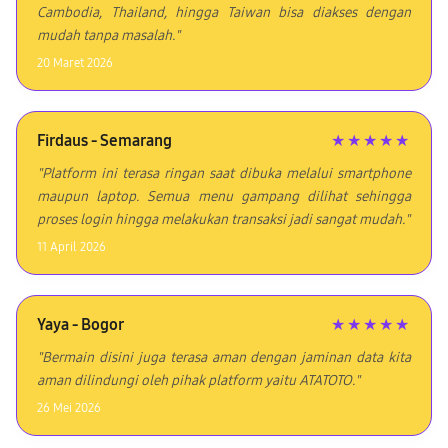
Cambodia, Thailand, hingga Taiwan bisa diakses dengan
mudah tanpa masalah."
20 Maret 2026
Firdaus - Semarang
★★★★★
"Platform ini terasa ringan saat dibuka melalui smartphone
maupun laptop. Semua menu gampang dilihat sehingga
proses login hingga melakukan transaksi jadi sangat mudah."
11 April 2026
Yaya - Bogor
★★★★★
"Bermain disini juga terasa aman dengan jaminan data kita
aman dilindungi oleh pihak platform yaitu ATATOTO."
26 Mei 2026