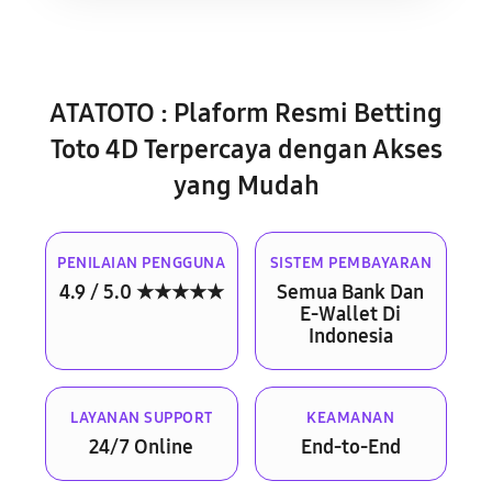
Layer Popup Close
ATATOTO : Plaform Resmi Betting
Toto 4D Terpercaya dengan Akses
yang Mudah
PENILAIAN PENGGUNA
SISTEM PEMBAYARAN
4.9 / 5.0 ★★★★★
Semua Bank Dan
E-Wallet Di
Indonesia
LAYANAN SUPPORT
KEAMANAN
24/7 Online
End-to-End