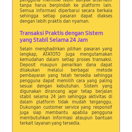
tanpa harus berpindah ke platform lain.
Semua informasi diperbarui secara berkala
sehingga setiap pasaran dapat diakses
dengan lebih praktis dan nyaman.
Transaksi Praktis dengan Sistem
yang Stabil Selama 24 Jam
Selain menghadirkan pilihan pasaran yang
lengkap, ATATOTO juga mengutamakan
kemudahan dalam setiap proses transaksi.
Deposit maupun penarikan dana dapat
dilakukan melalui berbagai metode
pembayaran yang telah tersedia sehingga
pengguna dapat memilih cara yang paling
sesuai dengan kebutuhan. Sistem yang
digunakan dirancang agar tetap berjalan
stabil selama 24 jam sehingga aktivitas di
dalam platform tidak mudah terganggu.
Dukungan customer service yang responsif
juga siap membantu apabila pengguna
membutuhkan informasi ataupun bantuan
terkait layanan yang tersedia.