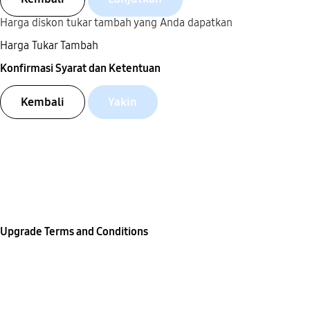
Harga diskon tukar tambah yang Anda dapatkan
Harga Tukar Tambah
Konfirmasi Syarat dan Ketentuan
Kembali
Yakin
Tutup
Upgrade Terms and Conditions