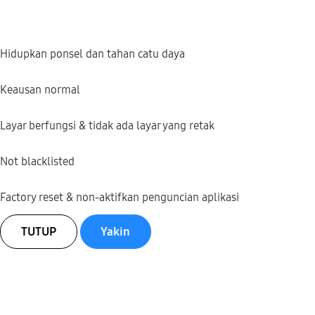
Hidupkan ponsel dan tahan catu daya
Keausan normal
Layar berfungsi & tidak ada layar yang retak
Not blacklisted
Factory reset & non-aktifkan penguncian aplikasi
TUTUP
Yakin