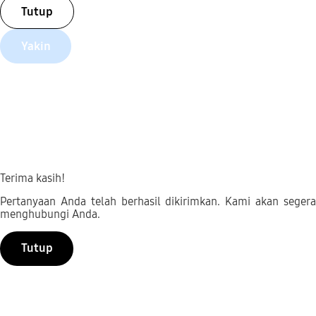
Tutup
Yakin
Tutup Layar Popup
Terima kasih!
Pertanyaan Anda telah berhasil dikirimkan. Kami akan segera
menghubungi Anda.
Tutup
Tutup Layar Popup