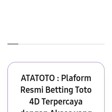
ATATOTO : Plaform
Resmi Betting Toto
4D Terpercaya