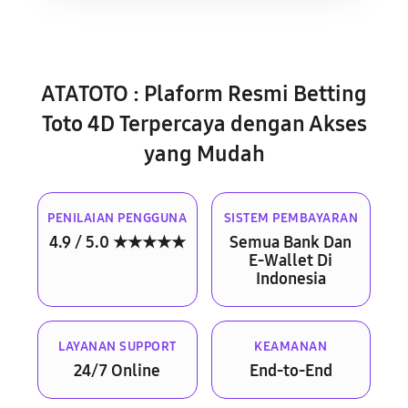
Layer Popup Close
ATATOTO : Plaform Resmi Betting
Toto 4D Terpercaya dengan Akses
yang Mudah
PENILAIAN PENGGUNA
SISTEM PEMBAYARAN
4.9 / 5.0 ★★★★★
Semua Bank Dan
E-Wallet Di
Indonesia
LAYANAN SUPPORT
KEAMANAN
24/7 Online
End-to-End