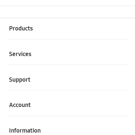
Buka
Footer Navigation
Products
Buka
Services
Buka
Support
Buka
Account
Buka
Information