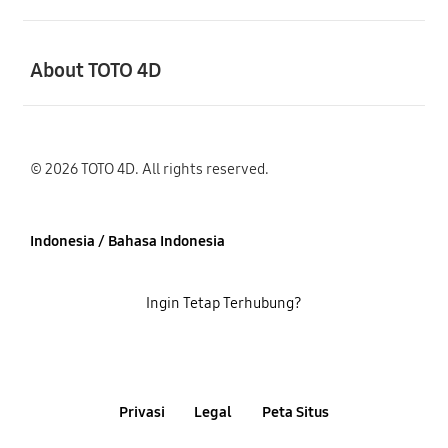
Buka
About TOTO 4D
© 2026 TOTO 4D. All rights reserved.
Indonesia / Bahasa Indonesia
Ingin Tetap Terhubung?
Privasi
Legal
Peta Situs