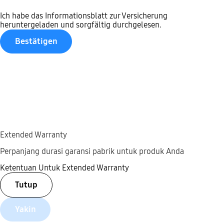
Ich habe das Informationsblatt zur Versicherung
heruntergeladen und sorgfältig durchgelesen.
Bestätigen
Layer Popup Close
Extended Warranty
Perpanjang durasi garansi pabrik untuk produk Anda
Ketentuan Untuk Extended Warranty
Tutup
Yakin
Close popup