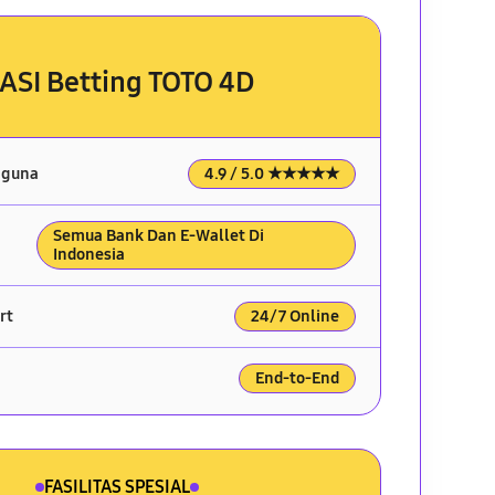
SI Betting TOTO 4D
gguna
4.9 / 5.0 ★★★★★
Semua Bank Dan E-Wallet Di
Indonesia
rt
24/7 Online
End-to-End
FASILITAS SPESIAL