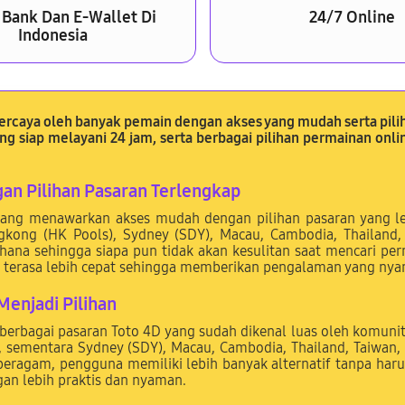
Bank Dan E-Wallet Di
24/7 Online
Indonesia
percaya oleh banyak pemain dengan akses yang mudah serta pili
ng siap melayani 24 jam, serta berbagai pilihan permainan onl
an Pilihan Pasaran Terlengkap
D yang menawarkan akses mudah dengan pilihan pasaran yang
gkong (HK Pools), Sydney (SDY), Macau, Cambodia, Thailand,
rhana sehingga siapa pun tidak akan kesulitan saat mencari per
erasa lebih cepat sehingga memberikan pengalaman yang nya
Menjadi Pilihan
rbagai pasaran Toto 4D yang sudah dikenal luas oleh komunit
ti, sementara Sydney (SDY), Macau, Cambodia, Thailand, Taiwan
 beragam, pengguna memiliki lebih banyak alternatif tanpa haru
gan lebih praktis dan nyaman.