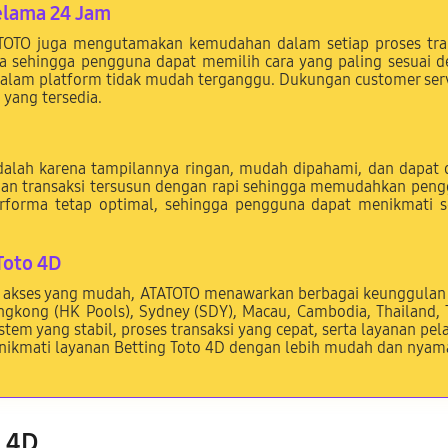
Selama 24 Jam
ATOTO juga mengutamakan kemudahan dalam setiap proses tra
a sehingga pengguna dapat memilih cara yang paling sesuai 
di dalam platform tidak mudah terganggu. Dukungan customer se
yang tersedia.
alah karena tampilannya ringan, mudah dipahami, dan dapat di
yanan transaksi tersusun dengan rapi sehingga memudahkan pe
forma tetap optimal, sehingga pengguna dapat menikmati sel
Toto 4D
gan akses yang mudah, ATATOTO menawarkan berbagai keunggula
ongkong (HK Pools), Sydney (SDY), Macau, Cambodia, Thailand,
em yang stabil, proses transaksi yang cepat, serta layanan pel
nikmati layanan Betting Toto 4D dengan lebih mudah dan nyam
 4D