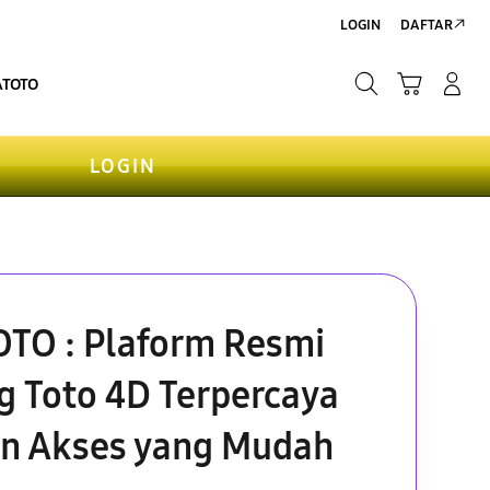
LOGIN
DAFTAR
Cari
Troli
Login/Sign-Up
ATOTO
Cari
LOGIN
TO : Plaform Resmi
g Toto 4D Terpercaya
n Akses yang Mudah