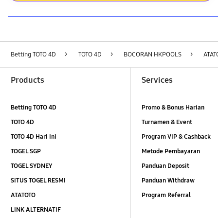
Betting TOTO 4D
>
TOTO 4D
>
BOCORAN HKPOOLS
>
ATAT
Footer Navigation
Products
Services
Betting TOTO 4D
Promo & Bonus Harian
TOTO 4D
Turnamen & Event
TOTO 4D Hari Ini
Program VIP & Cashback
TOGEL SGP
Metode Pembayaran
TOGEL SYDNEY
Panduan Deposit
SITUS TOGEL RESMI
Panduan Withdraw
ATATOTO
Program Referral
LINK ALTERNATIF