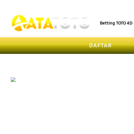
Skip
to
content
Betting TOTO 4D
Buka Info Lebih Lanjut
DAFTAR