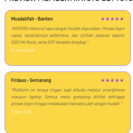
Musdalifah - Banten
★★★★★
"ATATOTO menurut saya sangat mudah digunakan. Proses login
cepat, tampilannya sederhana, dan pilihan pasaran seperti
SGP, HK Pools, serta SDY tersedia lengkap."
15 Januari 2026
Firdaus - Semarang
★★★★★
"Platform ini terasa ringan saat dibuka melalui smartphone
maupun laptop. Semua menu gampang dilihat sehingga
proses login hingga melakukan transaksi jadi sangat mudah."
11 April 2026