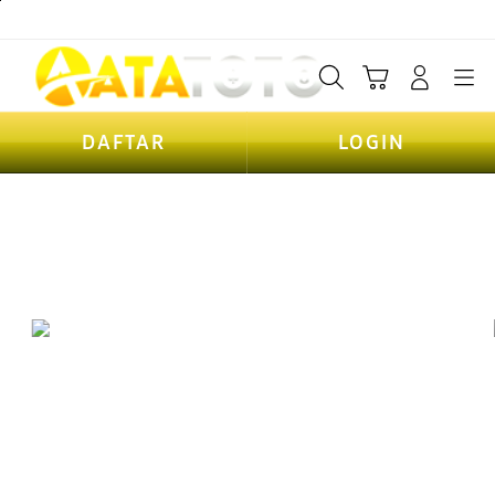
Skip
to
content
Cari
Troli
Login
Navigation
DAFTAR
LOGIN
Buka Info Lebih Lanjut