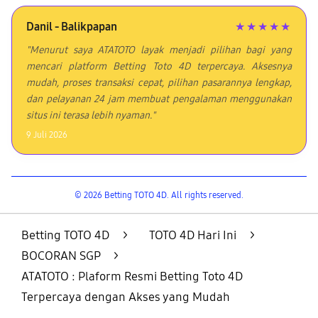
Danil - Balikpapan
★★★★★
"Menurut saya ATATOTO layak menjadi pilihan bagi yang
mencari platform Betting Toto 4D terpercaya. Aksesnya
mudah, proses transaksi cepat, pilihan pasarannya lengkap,
dan pelayanan 24 jam membuat pengalaman menggunakan
situs ini terasa lebih nyaman."
9 Juli 2026
© 2026 Betting TOTO 4D. All rights reserved.
Betting TOTO 4D
>
TOTO 4D Hari Ini
>
BOCORAN SGP
>
ATATOTO : Plaform Resmi Betting Toto 4D
Terpercaya dengan Akses yang Mudah