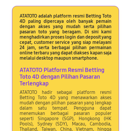
ATATOTO adalah platform resmi Betting Toto
4D paling dipercaya oleh banyak pemain
dengan akses yang mudah serta pilihan
pasaran toto yang beragam. Di sini kami
menghadirkan proses login dan deposit yang
cepat, customer service yang siap melayani
24 jam, serta berbagai pilihan permainan
online terbaru yang dapat diakses kapan saja
melalui desktop maupun smartphone.
ATATOTO Platform Resmi Betting
Toto 4D dengan Pilihan Pasaran
Terlengkap
ATATOTO hadir sebagai platform resmi
Betting Toto 4D yang menawarkan akses
mudah dengan pilihan pasaran yang lengkap
dalam satu tempat. Pengguna dapat
menemukan berbagai pasaran populer
seperti Singapore (SGP), Hongkong (HK
Pools), Sydney (SDY), Macau, Cambodia,
Thailand, Taiwan, China, Vietnam, hingga