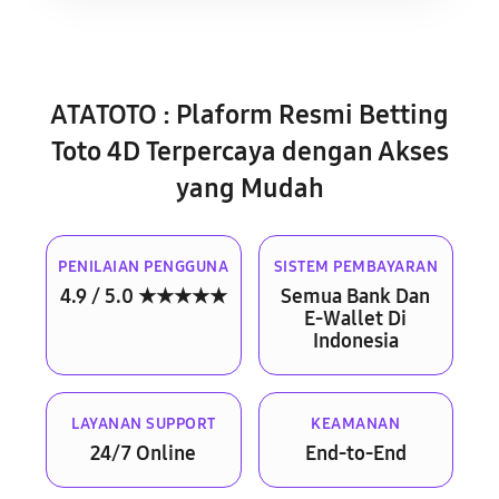
Layer Popup Close
ATATOTO : Plaform Resmi Betting
Toto 4D Terpercaya dengan Akses
yang Mudah
PENILAIAN PENGGUNA
SISTEM PEMBAYARAN
4.9 / 5.0 ★★★★★
Semua Bank Dan
E-Wallet Di
Indonesia
LAYANAN SUPPORT
KEAMANAN
24/7 Online
End-to-End