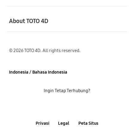
Buka
About TOTO 4D
© 2026 TOTO 4D. All rights reserved.
Indonesia / Bahasa Indonesia
Ingin Tetap Terhubung?
Privasi
Legal
Peta Situs