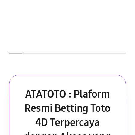
ATATOTO : Plaform
Resmi Betting Toto
4D Terpercaya