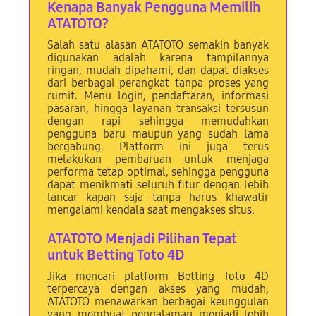
Kenapa Banyak Pengguna Memilih
ATATOTO?
Salah satu alasan ATATOTO semakin banyak
digunakan adalah karena tampilannya
ringan, mudah dipahami, dan dapat diakses
dari berbagai perangkat tanpa proses yang
rumit. Menu login, pendaftaran, informasi
pasaran, hingga layanan transaksi tersusun
dengan rapi sehingga memudahkan
pengguna baru maupun yang sudah lama
bergabung. Platform ini juga terus
melakukan pembaruan untuk menjaga
performa tetap optimal, sehingga pengguna
dapat menikmati seluruh fitur dengan lebih
lancar kapan saja tanpa harus khawatir
mengalami kendala saat mengakses situs.
ATATOTO Menjadi Pilihan Tepat
untuk Betting Toto 4D
Jika mencari platform Betting Toto 4D
terpercaya dengan akses yang mudah,
ATATOTO menawarkan berbagai keunggulan
yang membuat pengalaman menjadi lebih