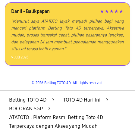
Danil - Balikpapan
★★★★★
"Menurut saya ATATOTO layak menjadi pilihan bagi yang
mencari platform Betting Toto 4D terpercaya. Aksesnya
mudah, proses transaksi cepat, pilihan pasarannya lengkap,
dan pelayanan 24 jam membuat pengalaman menggunakan
situs ini terasa lebih nyaman."
9 Juli 2026
© 2026 Betting TOTO 4D. All rights reserved.
Betting TOTO 4D
>
TOTO 4D Hari Ini
>
BOCORAN SGP
>
ATATOTO : Plaform Resmi Betting Toto 4D
Terpercaya dengan Akses yang Mudah