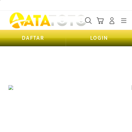
Skip
to
content
Cari
Troli
Login
Navigation
DAFTAR
LOGIN
Buka Info Lebih Lanjut