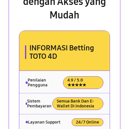
dengan Akses yang
Mudah
INFORMASI Betting
TOTO 4D
Penilaian
4.9 / 5.0
Pengguna
★★★★★
Sistem
Semua Bank Dan E-
Pembayaran
Wallet Di Indonesia
Layanan Support
24/7 Online