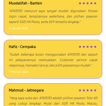
Musdalifah - Banten
★★★★★
"ATATOTO menurut saya sangat mudah digunakan. Proses
login cepat, tampilannya sederhana, dan pilihan pasaran
seperti SGP, HK Pools, serta SDY tersedia lengkap."
15 Januari 2026
Hafiz - Cempaka
★★★★★
"Sudah beberapa bulan menggunakan ATATOTO dan sejauh
ini pelayanannya memuaskan. Customer service cepat
responnya, transaksi lancar, dan pilih pasarannya mudah."
7 Februari 2026
Mahmud - Jatinegara
★★★★★
"Yang saya suka dari ATATOTO adalah pilihan pasaran Toto 4D
yang cukup lengkap. Mulai dari SGP, HK Pools, Macau,