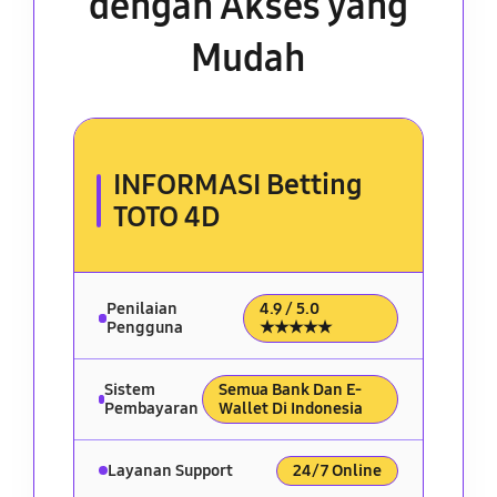
dengan Akses yang
Mudah
INFORMASI Betting
TOTO 4D
Penilaian
4.9 / 5.0
Pengguna
★★★★★
Sistem
Semua Bank Dan E-
Pembayaran
Wallet Di Indonesia
Layanan Support
24/7 Online