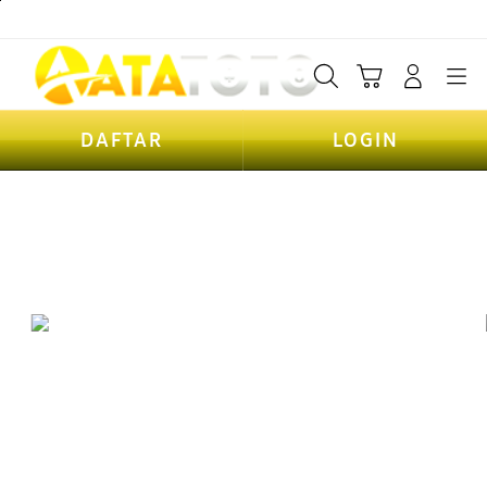
Skip
to
content
Cari
Troli
Login
Navigation
DAFTAR
LOGIN
Buka Info Lebih Lanjut