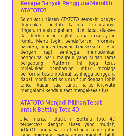
Kenapa Banyak Pengguna Memilih
ATATOTO?
Salah satu alasan ATATOTO semakin banyak
digunakan adalah karena tampilannya
ringan, mudah dipahami, dan dapat diakses
dari berbagai perangkat tanpa proses yang
rumit. Menu login, pendaftaran, informasi
pasaran, hingga layanan transaksi tersusun
dengan rapi sehingga memudahkan
pengguna baru maupun yang sudah lama
bergabung. Platform ini juga terus
melakukan pembaruan untuk menjaga
performa tetap optimal, sehingga pengguna
dapat menikmati seluruh fitur dengan lebih
lancar kapan saja tanpa harus khawatir
mengalami kendala saat mengakses situs.
ATATOTO Menjadi Pilihan Tepat
untuk Betting Toto 4D
Jika mencari platform Betting Toto 4D
terpercaya dengan akses yang mudah,
ATATOTO menawarkan berbagai keunggulan
yang membuat pengalaman menjadi lebih