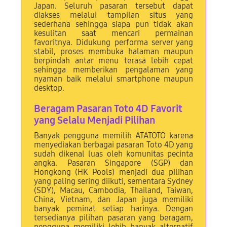
Japan. Seluruh pasaran tersebut dapat
diakses melalui tampilan situs yang
sederhana sehingga siapa pun tidak akan
kesulitan saat mencari permainan
favoritnya. Didukung performa server yang
stabil, proses membuka halaman maupun
berpindah antar menu terasa lebih cepat
sehingga memberikan pengalaman yang
nyaman baik melalui smartphone maupun
desktop.
Beragam Pasaran Toto 4D Favorit
yang Selalu Menjadi Pilihan
Banyak pengguna memilih ATATOTO karena
menyediakan berbagai pasaran Toto 4D yang
sudah dikenal luas oleh komunitas pecinta
angka. Pasaran Singapore (SGP) dan
Hongkong (HK Pools) menjadi dua pilihan
yang paling sering diikuti, sementara Sydney
(SDY), Macau, Cambodia, Thailand, Taiwan,
China, Vietnam, dan Japan juga memiliki
banyak peminat setiap harinya. Dengan
tersedianya pilihan pasaran yang beragam,
pengguna memiliki lebih banyak alternatif