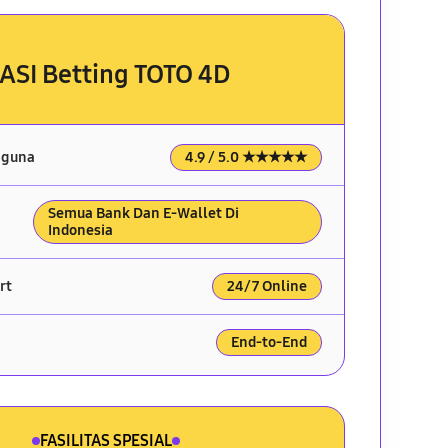
SI Betting TOTO 4D
gguna
4.9 / 5.0 ★★★★★
Semua Bank Dan E-Wallet Di
Indonesia
rt
24/7 Online
End-to-End
FASILITAS SPESIAL