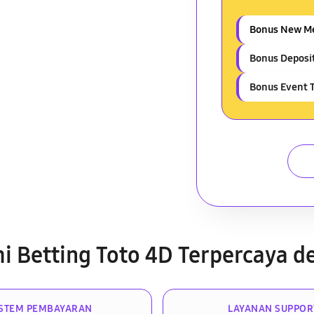
Bonus New M
Bonus Deposi
Bonus Event 
i Betting Toto 4D Terpercaya 
ISTEM PEMBAYARAN
LAYANAN SUPPOR