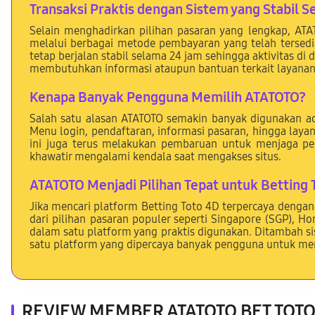
Transaksi Praktis dengan Sistem yang Stabil 
Selain menghadirkan pilihan pasaran yang lengkap, AT
melalui berbagai metode pembayaran yang telah tersedi
tetap berjalan stabil selama 24 jam sehingga aktivitas 
membutuhkan informasi ataupun bantuan terkait layanan 
Kenapa Banyak Pengguna Memilih ATATOTO?
Salah satu alasan ATATOTO semakin banyak digunakan ad
Menu login, pendaftaran, informasi pasaran, hingga la
ini juga terus melakukan pembaruan untuk menjaga per
khawatir mengalami kendala saat mengakses situs.
ATATOTO Menjadi Pilihan Tepat untuk Betting 
Jika mencari platform Betting Toto 4D terpercaya den
dari pilihan pasaran populer seperti Singapore (SGP), H
dalam satu platform yang praktis digunakan. Ditambah sist
satu platform yang dipercaya banyak pengguna untuk me
REVIEW MEMBER ATATOTO BET TOTO