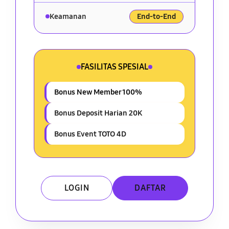
Keamanan
End-to-End
FASILITAS SPESIAL
Bonus New Member 100%
Bonus Deposit Harian 20K
Bonus Event TOTO 4D
LOGIN
DAFTAR