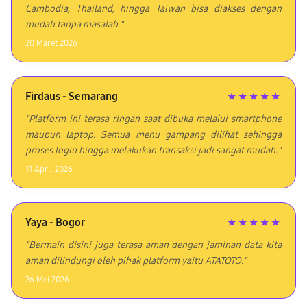
Cambodia, Thailand, hingga Taiwan bisa diakses dengan
mudah tanpa masalah."
20 Maret 2026
Firdaus - Semarang
★★★★★
"Platform ini terasa ringan saat dibuka melalui smartphone
maupun laptop. Semua menu gampang dilihat sehingga
proses login hingga melakukan transaksi jadi sangat mudah."
11 April 2026
Yaya - Bogor
★★★★★
"Bermain disini juga terasa aman dengan jaminan data kita
aman dilindungi oleh pihak platform yaitu ATATOTO."
26 Mei 2026