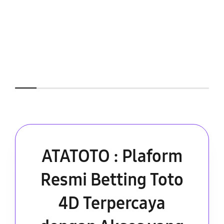
ATATOTO : Plaform
Resmi Betting Toto
4D Terpercaya