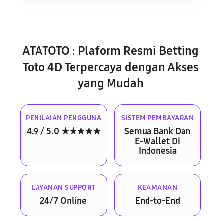
Layer Popup Close
ATATOTO : Plaform Resmi Betting
Toto 4D Terpercaya dengan Akses
yang Mudah
PENILAIAN PENGGUNA
SISTEM PEMBAYARAN
4.9 / 5.0 ★★★★★
Semua Bank Dan
E-Wallet Di
Indonesia
LAYANAN SUPPORT
KEAMANAN
24/7 Online
End-to-End