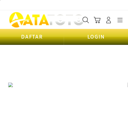
Skip
to
content
Cari
Troli
Login
Navigation
DAFTAR
LOGIN
Buka Info Lebih Lanjut