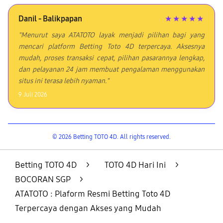
Danil - Balikpapan
★★★★★
"Menurut saya ATATOTO layak menjadi pilihan bagi yang
mencari platform Betting Toto 4D terpercaya. Aksesnya
mudah, proses transaksi cepat, pilihan pasarannya lengkap,
dan pelayanan 24 jam membuat pengalaman menggunakan
situs ini terasa lebih nyaman."
9 Juli 2026
© 2026 Betting TOTO 4D. All rights reserved.
Betting TOTO 4D
>
TOTO 4D Hari Ini
>
BOCORAN SGP
>
ATATOTO : Plaform Resmi Betting Toto 4D
Terpercaya dengan Akses yang Mudah