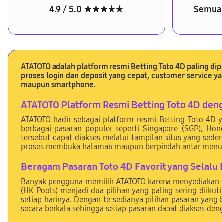
4.9 / 5.0 ★★★★★
Semua 
ATATOTO adalah platform resmi Betting Toto 4D paling di
proses login dan deposit yang cepat, customer service ya
maupun smartphone.
ATATOTO Platform Resmi Betting Toto 4D deng
ATATOTO hadir sebagai platform resmi Betting Toto 4
berbagai pasaran populer seperti Singapore (SGP), Hon
tersebut dapat diakses melalui tampilan situs yang sede
proses membuka halaman maupun berpindah antar menu t
Beragam Pasaran Toto 4D Favorit yang Selalu 
Banyak pengguna memilih ATATOTO karena menyediakan be
(HK Pools) menjadi dua pilihan yang paling sering diiku
setiap harinya. Dengan tersedianya pilihan pasaran yang
secara berkala sehingga setiap pasaran dapat diakses den