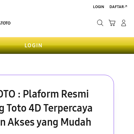
LOGIN
DAFTAR
Cari
Troli
Login/Sign-Up
ATOTO
Cari
LOGIN
TO : Plaform Resmi
g Toto 4D Terpercaya
n Akses yang Mudah