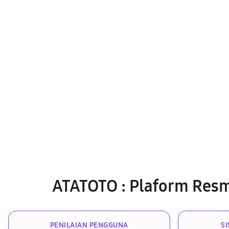
Layer Popup Close
ATATOTO : Plaform Resm
PENILAIAN PENGGUNA
S