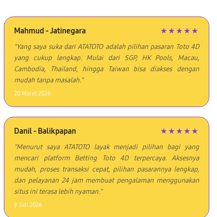
Mahmud - Jatinegara
★★★★★
"Yang saya suka dari ATATOTO adalah pilihan pasaran Toto 4D
yang cukup lengkap. Mulai dari SGP, HK Pools, Macau,
Cambodia, Thailand, hingga Taiwan bisa diakses dengan
mudah tanpa masalah."
20 Maret 2026
Danil - Balikpapan
★★★★★
"Menurut saya ATATOTO layak menjadi pilihan bagi yang
mencari platform Betting Toto 4D terpercaya. Aksesnya
mudah, proses transaksi cepat, pilihan pasarannya lengkap,
dan pelayanan 24 jam membuat pengalaman menggunakan
situs ini terasa lebih nyaman."
9 Juli 2026