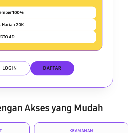
ember 100%
t Harian 20K
TOTO 4D
LOGIN
DAFTAR
dengan Akses yang Mudah
T
KEAMANAN