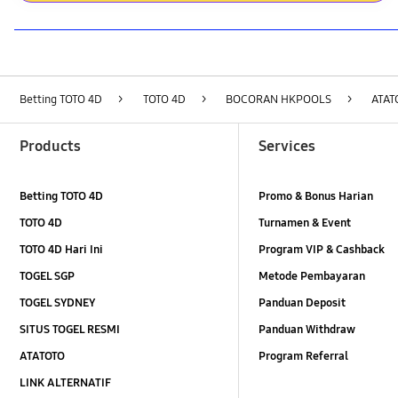
Betting TOTO 4D
>
TOTO 4D
>
BOCORAN HKPOOLS
>
ATAT
Footer Navigation
Products
Services
Betting TOTO 4D
Promo & Bonus Harian
TOTO 4D
Turnamen & Event
TOTO 4D Hari Ini
Program VIP & Cashback
TOGEL SGP
Metode Pembayaran
TOGEL SYDNEY
Panduan Deposit
SITUS TOGEL RESMI
Panduan Withdraw
ATATOTO
Program Referral
LINK ALTERNATIF