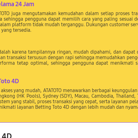
Selama 24 Jam
ATOTO juga mengutamakan kemudahan dalam setiap proses tra
a sehingga pengguna dapat memilih cara yang paling sesuai 
di dalam platform tidak mudah terganggu. Dukungan customer se
yang tersedia.
alah karena tampilannya ringan, mudah dipahami, dan dapat di
yanan transaksi tersusun dengan rapi sehingga memudahkan pe
forma tetap optimal, sehingga pengguna dapat menikmati sel
Toto 4D
gan akses yang mudah, ATATOTO menawarkan berbagai keunggula
ongkong (HK Pools), Sydney (SDY), Macau, Cambodia, Thailand,
em yang stabil, proses transaksi yang cepat, serta layanan pel
nikmati layanan Betting Toto 4D dengan lebih mudah dan nyam
 4D