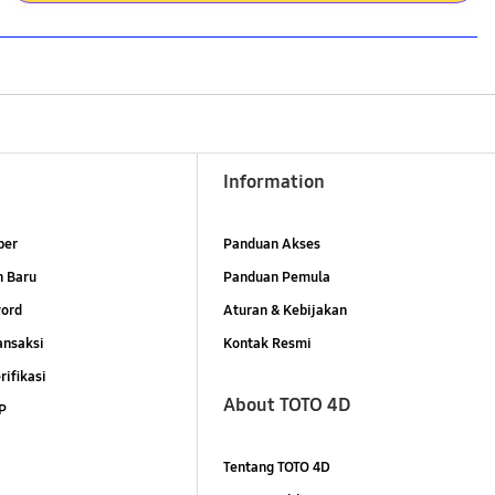
Information
ber
Panduan Akses
n Baru
Panduan Pemula
ord
Aturan & Kebijakan
ansaksi
Kontak Resmi
ifikasi
About TOTO 4D
P
Tentang TOTO 4D