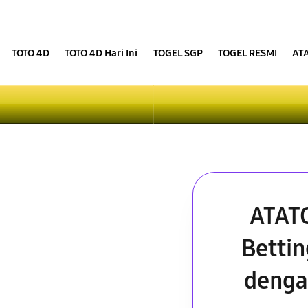
TOTO 4D
TOTO 4D Hari Ini
TOGEL SGP
TOGEL RESMI
AT
ATATO
Bettin
denga