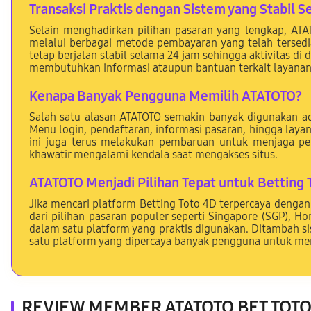
Transaksi Praktis dengan Sistem yang Stabil 
Selain menghadirkan pilihan pasaran yang lengkap, AT
melalui berbagai metode pembayaran yang telah tersedi
tetap berjalan stabil selama 24 jam sehingga aktivitas 
membutuhkan informasi ataupun bantuan terkait layanan 
Kenapa Banyak Pengguna Memilih ATATOTO?
Salah satu alasan ATATOTO semakin banyak digunakan ad
Menu login, pendaftaran, informasi pasaran, hingga la
ini juga terus melakukan pembaruan untuk menjaga per
khawatir mengalami kendala saat mengakses situs.
ATATOTO Menjadi Pilihan Tepat untuk Betting 
Jika mencari platform Betting Toto 4D terpercaya den
dari pilihan pasaran populer seperti Singapore (SGP), H
dalam satu platform yang praktis digunakan. Ditambah sist
satu platform yang dipercaya banyak pengguna untuk me
REVIEW MEMBER ATATOTO BET TOTO