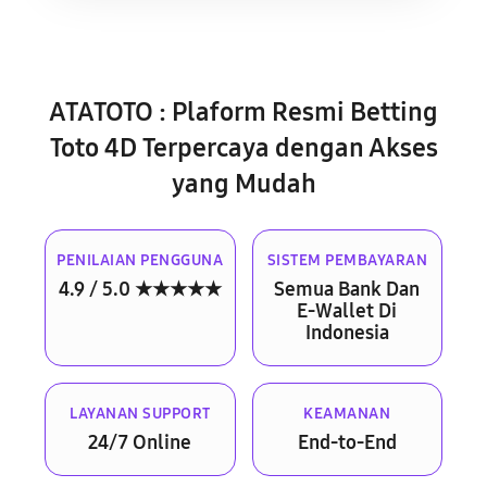
Layer Popup Close
ATATOTO : Plaform Resmi Betting
Toto 4D Terpercaya dengan Akses
yang Mudah
PENILAIAN PENGGUNA
SISTEM PEMBAYARAN
4.9 / 5.0 ★★★★★
Semua Bank Dan
E-Wallet Di
Indonesia
LAYANAN SUPPORT
KEAMANAN
24/7 Online
End-to-End