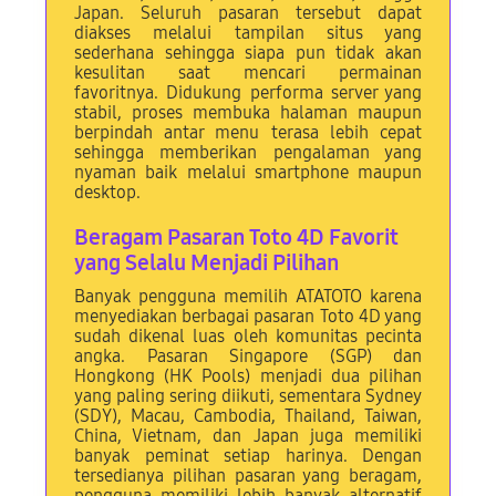
Japan. Seluruh pasaran tersebut dapat
diakses melalui tampilan situs yang
sederhana sehingga siapa pun tidak akan
kesulitan saat mencari permainan
favoritnya. Didukung performa server yang
stabil, proses membuka halaman maupun
berpindah antar menu terasa lebih cepat
sehingga memberikan pengalaman yang
nyaman baik melalui smartphone maupun
desktop.
Beragam Pasaran Toto 4D Favorit
yang Selalu Menjadi Pilihan
Banyak pengguna memilih ATATOTO karena
menyediakan berbagai pasaran Toto 4D yang
sudah dikenal luas oleh komunitas pecinta
angka. Pasaran Singapore (SGP) dan
Hongkong (HK Pools) menjadi dua pilihan
yang paling sering diikuti, sementara Sydney
(SDY), Macau, Cambodia, Thailand, Taiwan,
China, Vietnam, dan Japan juga memiliki
banyak peminat setiap harinya. Dengan
tersedianya pilihan pasaran yang beragam,
pengguna memiliki lebih banyak alternatif