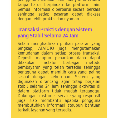
tanpa harus berpindah ke platform lain.
Semua informasi diperbarui secara berkala
sehingga setiap pasaran dapat diakses
dengan lebih praktis dan nyaman.
Transaksi Praktis dengan Sistem
yang Stabil Selama 24 Jam
Selain menghadirkan pilihan pasaran yang
lengkap, ATATOTO juga mengutamakan
kemudahan dalam setiap proses transaksi.
Deposit maupun penarikan dana dapat
dilakukan melalui berbagai metode
pembayaran yang telah tersedia sehingga
pengguna dapat memilih cara yang paling
sesuai dengan kebutuhan. Sistem yang
digunakan dirancang agar tetap berjalan
stabil selama 24 jam sehingga aktivitas di
dalam platform tidak mudah terganggu.
Dukungan customer service yang responsif
juga siap membantu apabila pengguna
membutuhkan informasi ataupun bantuan
terkait layanan yang tersedia.