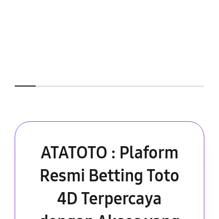
ATATOTO : Plaform
Resmi Betting Toto
4D Terpercaya