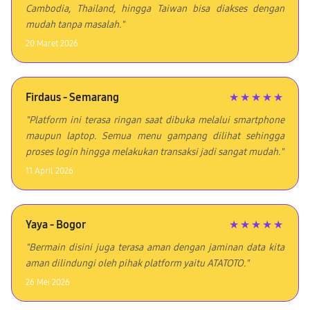
Cambodia, Thailand, hingga Taiwan bisa diakses dengan
mudah tanpa masalah."
20 Maret 2026
Firdaus - Semarang
★★★★★
"Platform ini terasa ringan saat dibuka melalui smartphone
maupun laptop. Semua menu gampang dilihat sehingga
proses login hingga melakukan transaksi jadi sangat mudah."
11 April 2026
Yaya - Bogor
★★★★★
"Bermain disini juga terasa aman dengan jaminan data kita
aman dilindungi oleh pihak platform yaitu ATATOTO."
26 Mei 2026