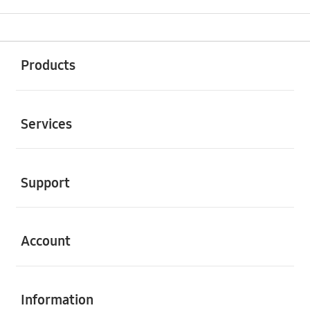
Buka
Footer Navigation
Products
Buka
Services
Buka
Support
Buka
Account
Buka
Information