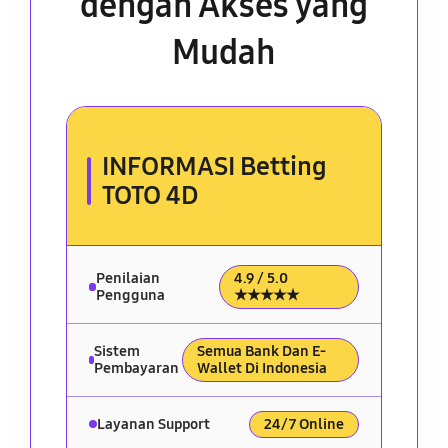
dengan Akses yang
Mudah
INFORMASI Betting
TOTO 4D
Penilaian
4.9 / 5.0
Pengguna
★★★★★
Sistem
Semua Bank Dan E-
Pembayaran
Wallet Di Indonesia
Layanan Support
24/7 Online