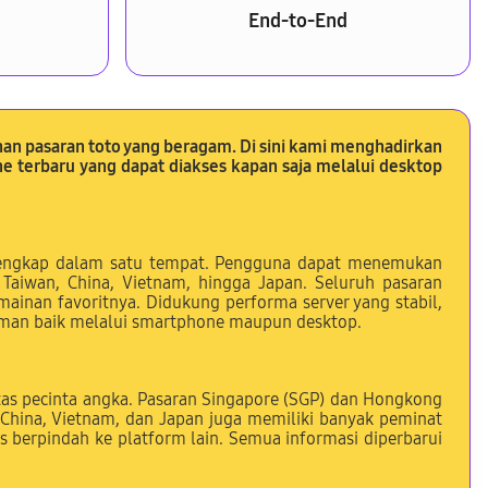
End-to-End
han pasaran toto yang beragam. Di sini kami menghadirkan
ine terbaru yang dapat diakses kapan saja melalui desktop
 lengkap dalam satu tempat. Pengguna dapat menemukan
 Taiwan, China, Vietnam, hingga Japan. Seluruh pasaran
mainan favoritnya. Didukung performa server yang stabil,
man baik melalui smartphone maupun desktop.
as pecinta angka. Pasaran Singapore (SGP) dan Hongkong
, China, Vietnam, dan Japan juga memiliki banyak peminat
s berpindah ke platform lain. Semua informasi diperbarui