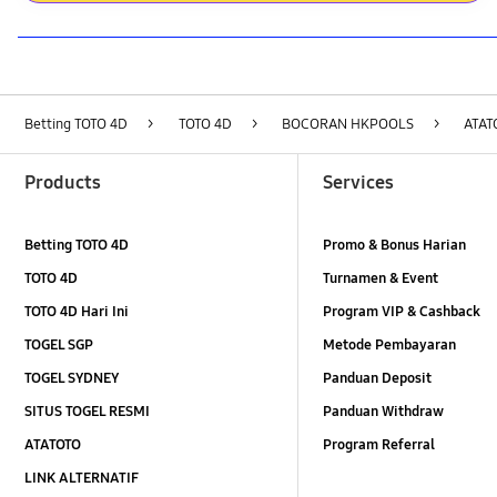
Betting TOTO 4D
>
TOTO 4D
>
BOCORAN HKPOOLS
>
ATAT
Footer Navigation
Products
Services
Betting TOTO 4D
Promo & Bonus Harian
TOTO 4D
Turnamen & Event
TOTO 4D Hari Ini
Program VIP & Cashback
TOGEL SGP
Metode Pembayaran
TOGEL SYDNEY
Panduan Deposit
SITUS TOGEL RESMI
Panduan Withdraw
ATATOTO
Program Referral
LINK ALTERNATIF