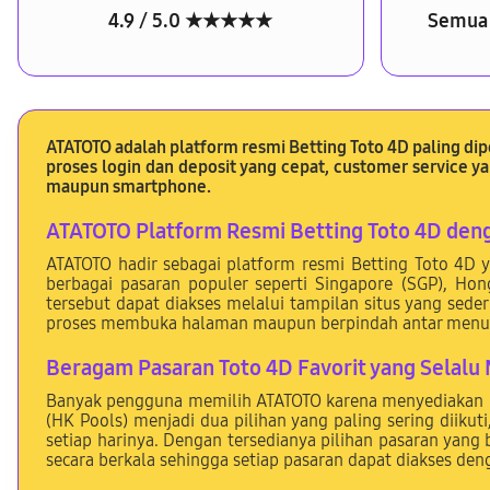
4.9 / 5.0 ★★★★★
Semua 
ATATOTO adalah platform resmi Betting Toto 4D paling di
proses login dan deposit yang cepat, customer service ya
maupun smartphone.
ATATOTO Platform Resmi Betting Toto 4D deng
ATATOTO hadir sebagai platform resmi Betting Toto 4
berbagai pasaran populer seperti Singapore (SGP), Hon
tersebut dapat diakses melalui tampilan situs yang sede
proses membuka halaman maupun berpindah antar menu t
Beragam Pasaran Toto 4D Favorit yang Selalu 
Banyak pengguna memilih ATATOTO karena menyediakan be
(HK Pools) menjadi dua pilihan yang paling sering diiku
setiap harinya. Dengan tersedianya pilihan pasaran yang
secara berkala sehingga setiap pasaran dapat diakses den