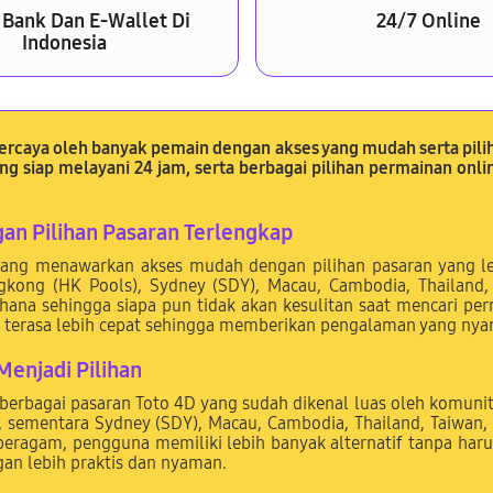
Bank Dan E-Wallet Di
24/7 Online
Indonesia
percaya oleh banyak pemain dengan akses yang mudah serta pili
ng siap melayani 24 jam, serta berbagai pilihan permainan onl
an Pilihan Pasaran Terlengkap
D yang menawarkan akses mudah dengan pilihan pasaran yang
gkong (HK Pools), Sydney (SDY), Macau, Cambodia, Thailand,
rhana sehingga siapa pun tidak akan kesulitan saat mencari per
erasa lebih cepat sehingga memberikan pengalaman yang nya
Menjadi Pilihan
rbagai pasaran Toto 4D yang sudah dikenal luas oleh komunit
ti, sementara Sydney (SDY), Macau, Cambodia, Thailand, Taiwan
 beragam, pengguna memiliki lebih banyak alternatif tanpa haru
gan lebih praktis dan nyaman.