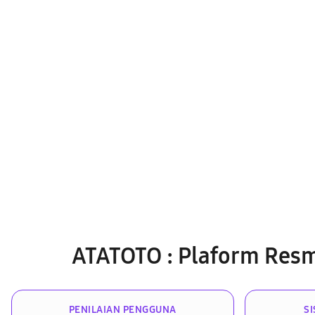
Layer Popup Close
ATATOTO : Plaform Resm
PENILAIAN PENGGUNA
S