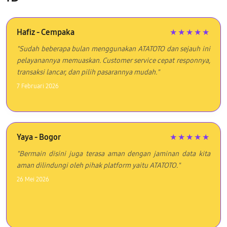
Hafiz - Cempaka
★★★★★
"Sudah beberapa bulan menggunakan ATATOTO dan sejauh ini
pelayanannya memuaskan. Customer service cepat responnya,
transaksi lancar, dan pilih pasarannya mudah."
7 Februari 2026
Yaya - Bogor
★★★★★
"Bermain disini juga terasa aman dengan jaminan data kita
aman dilindungi oleh pihak platform yaitu ATATOTO."
26 Mei 2026