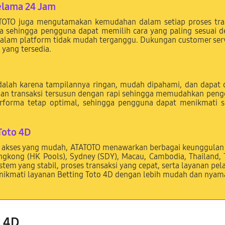
Selama 24 Jam
ATOTO juga mengutamakan kemudahan dalam setiap proses tra
a sehingga pengguna dapat memilih cara yang paling sesuai 
di dalam platform tidak mudah terganggu. Dukungan customer se
yang tersedia.
alah karena tampilannya ringan, mudah dipahami, dan dapat di
yanan transaksi tersusun dengan rapi sehingga memudahkan pe
forma tetap optimal, sehingga pengguna dapat menikmati sel
Toto 4D
gan akses yang mudah, ATATOTO menawarkan berbagai keunggula
ongkong (HK Pools), Sydney (SDY), Macau, Cambodia, Thailand,
em yang stabil, proses transaksi yang cepat, serta layanan pel
nikmati layanan Betting Toto 4D dengan lebih mudah dan nyam
 4D