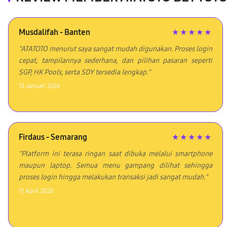
Musdalifah - Banten
★★★★★
"ATATOTO menurut saya sangat mudah digunakan. Proses login
cepat, tampilannya sederhana, dan pilihan pasaran seperti
SGP, HK Pools, serta SDY tersedia lengkap."
15 Januari 2026
Firdaus - Semarang
★★★★★
"Platform ini terasa ringan saat dibuka melalui smartphone
maupun laptop. Semua menu gampang dilihat sehingga
proses login hingga melakukan transaksi jadi sangat mudah."
11 April 2026