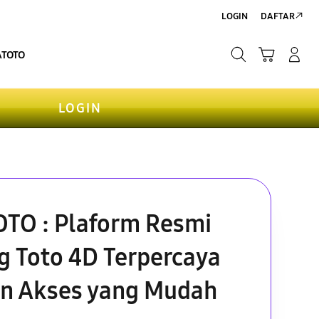
LOGIN
DAFTAR
Cari
Troli
Login/Sign-Up
ATOTO
Cari
LOGIN
TO : Plaform Resmi
g Toto 4D Terpercaya
n Akses yang Mudah