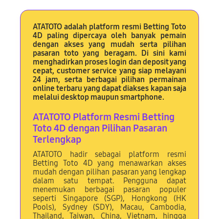
ATATOTO adalah platform resmi Betting Toto
4D paling dipercaya oleh banyak pemain
dengan akses yang mudah serta pilihan
pasaran toto yang beragam. Di sini kami
menghadirkan proses login dan deposit yang
cepat, customer service yang siap melayani
24 jam, serta berbagai pilihan permainan
online terbaru yang dapat diakses kapan saja
melalui desktop maupun smartphone.
ATATOTO Platform Resmi Betting
Toto 4D dengan Pilihan Pasaran
Terlengkap
ATATOTO hadir sebagai platform resmi
Betting Toto 4D yang menawarkan akses
mudah dengan pilihan pasaran yang lengkap
dalam satu tempat. Pengguna dapat
menemukan berbagai pasaran populer
seperti Singapore (SGP), Hongkong (HK
Pools), Sydney (SDY), Macau, Cambodia,
Thailand, Taiwan, China, Vietnam, hingga