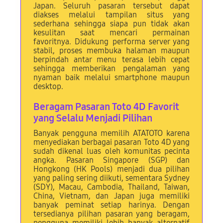
Japan. Seluruh pasaran tersebut dapat
diakses melalui tampilan situs yang
sederhana sehingga siapa pun tidak akan
kesulitan saat mencari permainan
favoritnya. Didukung performa server yang
stabil, proses membuka halaman maupun
berpindah antar menu terasa lebih cepat
sehingga memberikan pengalaman yang
nyaman baik melalui smartphone maupun
desktop.
Beragam Pasaran Toto 4D Favorit
yang Selalu Menjadi Pilihan
Banyak pengguna memilih ATATOTO karena
menyediakan berbagai pasaran Toto 4D yang
sudah dikenal luas oleh komunitas pecinta
angka. Pasaran Singapore (SGP) dan
Hongkong (HK Pools) menjadi dua pilihan
yang paling sering diikuti, sementara Sydney
(SDY), Macau, Cambodia, Thailand, Taiwan,
China, Vietnam, dan Japan juga memiliki
banyak peminat setiap harinya. Dengan
tersedianya pilihan pasaran yang beragam,
pengguna memiliki lebih banyak alternatif