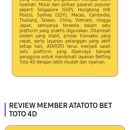
nyaman. Mulai dari pilihan pasaran populer
seperti Singapore (SGP), Hongkong (HK
Pools), Sydney (SDY), Macau, Cambodia,
Thailand, Taiwan, China, Vietnam, hingga
Japan, semuanya tersedia dalam satu
platform yang praktis digunakan. Ditambah
sistem yang stabil, proses transaksi yang
cepat, serta layanan pelanggan yang aktif
setiap hari, ATATOTO terus menjadi salah
satu platform yang dipercaya banyak
pengguna untuk menikmati layanan Betting
Toto 4D dengan lebih mudah dan nyaman.
REVIEW MEMBER ATATOTO BET
TOTO 4D