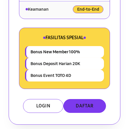
Keamanan
End-to-End
FASILITAS SPESIAL
Bonus New Member 100%
Bonus Deposit Harian 20K
Bonus Event TOTO 4D
LOGIN
DAFTAR