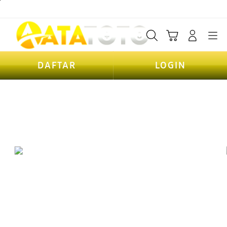
Skip
to
content
Cari
Troli
Login
Navigation
DAFTAR
LOGIN
Buka Info Lebih Lanjut