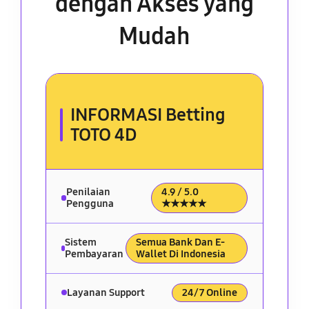
dengan Akses yang
Mudah
INFORMASI Betting
TOTO 4D
Penilaian
4.9 / 5.0
Pengguna
★★★★★
Sistem
Semua Bank Dan E-
Pembayaran
Wallet Di Indonesia
Layanan Support
24/7 Online