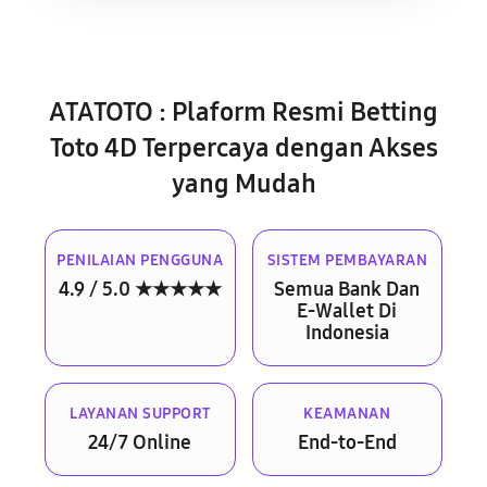
Layer Popup Close
ATATOTO : Plaform Resmi Betting
Toto 4D Terpercaya dengan Akses
yang Mudah
PENILAIAN PENGGUNA
SISTEM PEMBAYARAN
4.9 / 5.0 ★★★★★
Semua Bank Dan
E-Wallet Di
Indonesia
LAYANAN SUPPORT
KEAMANAN
24/7 Online
End-to-End