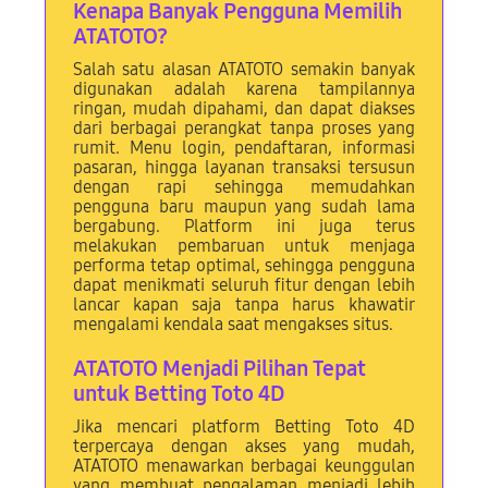
Kenapa Banyak Pengguna Memilih
ATATOTO?
Salah satu alasan ATATOTO semakin banyak
digunakan adalah karena tampilannya
ringan, mudah dipahami, dan dapat diakses
dari berbagai perangkat tanpa proses yang
rumit. Menu login, pendaftaran, informasi
pasaran, hingga layanan transaksi tersusun
dengan rapi sehingga memudahkan
pengguna baru maupun yang sudah lama
bergabung. Platform ini juga terus
melakukan pembaruan untuk menjaga
performa tetap optimal, sehingga pengguna
dapat menikmati seluruh fitur dengan lebih
lancar kapan saja tanpa harus khawatir
mengalami kendala saat mengakses situs.
ATATOTO Menjadi Pilihan Tepat
untuk Betting Toto 4D
Jika mencari platform Betting Toto 4D
terpercaya dengan akses yang mudah,
ATATOTO menawarkan berbagai keunggulan
yang membuat pengalaman menjadi lebih