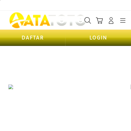
Skip
to
content
Cari
Troli
Login
Navigation
DAFTAR
LOGIN
Buka Info Lebih Lanjut