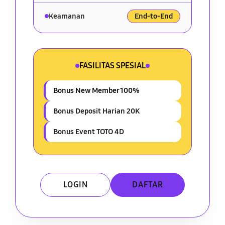
Keamanan
End-to-End
FASILITAS SPESIAL
Bonus New Member 100%
Bonus Deposit Harian 20K
Bonus Event TOTO 4D
LOGIN
DAFTAR