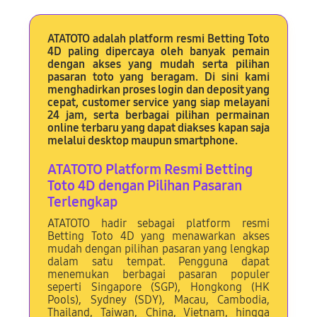
ATATOTO adalah platform resmi Betting Toto
4D paling dipercaya oleh banyak pemain
dengan akses yang mudah serta pilihan
pasaran toto yang beragam. Di sini kami
menghadirkan proses login dan deposit yang
cepat, customer service yang siap melayani
24 jam, serta berbagai pilihan permainan
online terbaru yang dapat diakses kapan saja
melalui desktop maupun smartphone.
ATATOTO Platform Resmi Betting
Toto 4D dengan Pilihan Pasaran
Terlengkap
ATATOTO hadir sebagai platform resmi
Betting Toto 4D yang menawarkan akses
mudah dengan pilihan pasaran yang lengkap
dalam satu tempat. Pengguna dapat
menemukan berbagai pasaran populer
seperti Singapore (SGP), Hongkong (HK
Pools), Sydney (SDY), Macau, Cambodia,
Thailand, Taiwan, China, Vietnam, hingga