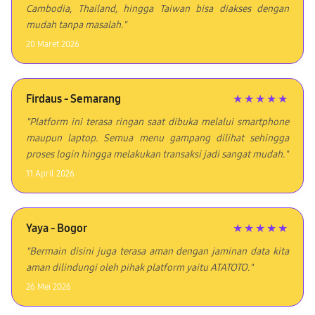
Cambodia, Thailand, hingga Taiwan bisa diakses dengan
mudah tanpa masalah."
20 Maret 2026
Firdaus - Semarang
★★★★★
"Platform ini terasa ringan saat dibuka melalui smartphone
maupun laptop. Semua menu gampang dilihat sehingga
proses login hingga melakukan transaksi jadi sangat mudah."
11 April 2026
Yaya - Bogor
★★★★★
"Bermain disini juga terasa aman dengan jaminan data kita
aman dilindungi oleh pihak platform yaitu ATATOTO."
26 Mei 2026