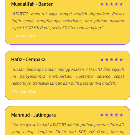
Musdalifah - Banten
★★★★★
"ATATOTO menurut saya sangat mudah digunakan. Proses
login cepat, tampilannya sederhana, dan pilihan pasaran
seperti SGP, HK Pools, serta SDY tersedia lengkap."
15 Januari 2026
Hafiz - Cempaka
★★★★★
"Sudah beberapa bulan menggunakan ATATOTO dan sejauh
ini pelayanannya memuaskan. Customer service cepat
responnya, transaksi lancar, dan pilih pasarannya mudah."
7 Februari 2026
Mahmud - Jatinegara
★★★★★
"Yang saya suka dari ATATOTO adalah pilihan pasaran Toto 4D
yang cukup lengkap. Mulai dari SGP, HK Pools, Macau,