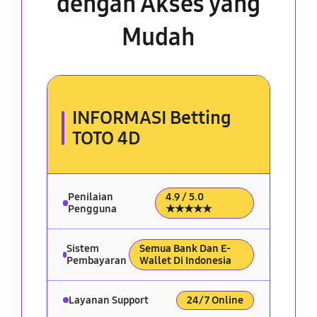
dengan Akses yang
Mudah
INFORMASI Betting
TOTO 4D
Penilaian
4.9 / 5.0
Pengguna
★★★★★
Sistem
Semua Bank Dan E-
Pembayaran
Wallet Di Indonesia
Layanan Support
24/7 Online