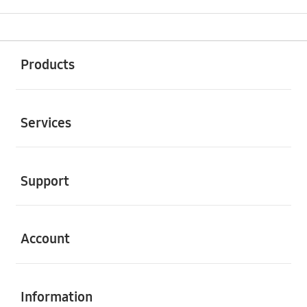
Buka
Footer Navigation
Products
Buka
Services
Buka
Support
Buka
Account
Buka
Information