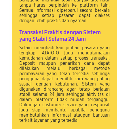
tanpa harus berpindah ke platform lain.
Semua informasi diperbarui secara berkala
sehingga setiap pasaran dapat diakses
dengan lebih praktis dan nyaman.
Transaksi Praktis dengan Sistem
yang Stabil Selama 24 Jam
Selain menghadirkan pilihan pasaran yang
lengkap, ATATOTO juga mengutamakan
kemudahan dalam setiap proses transaksi.
Deposit maupun penarikan dana dapat
dilakukan melalui berbagai metode
pembayaran yang telah tersedia sehingga
pengguna dapat memilih cara yang paling
sesuai dengan kebutuhan. Sistem yang
digunakan dirancang agar tetap berjalan
stabil selama 24 jam sehingga aktivitas di
dalam platform tidak mudah terganggu.
Dukungan customer service yang responsif
juga siap membantu apabila pengguna
membutuhkan informasi ataupun bantuan
terkait layanan yang tersedia.