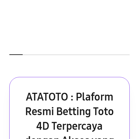
ATATOTO : Plaform
Resmi Betting Toto
4D Terpercaya