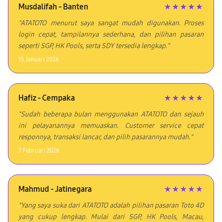
Musdalifah - Banten
★★★★★
"ATATOTO menurut saya sangat mudah digunakan. Proses
login cepat, tampilannya sederhana, dan pilihan pasaran
seperti SGP, HK Pools, serta SDY tersedia lengkap."
15 Januari 2026
Hafiz - Cempaka
★★★★★
"Sudah beberapa bulan menggunakan ATATOTO dan sejauh
ini pelayanannya memuaskan. Customer service cepat
responnya, transaksi lancar, dan pilih pasarannya mudah."
7 Februari 2026
Mahmud - Jatinegara
★★★★★
"Yang saya suka dari ATATOTO adalah pilihan pasaran Toto 4D
yang cukup lengkap. Mulai dari SGP, HK Pools, Macau,