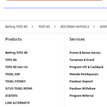
Betting TOTO 4D
>
TOTO 4D
>
BOCORAN HKPOOLS
>
ATAT
Footer Navigation
Products
Services
Betting TOTO 4D
Promo & Bonus Harian
TOTO 4D
Turnamen & Event
TOTO 4D Hari Ini
Program VIP & Cashback
TOGEL SGP
Metode Pembayaran
TOGEL SYDNEY
Panduan Deposit
SITUS TOGEL RESMI
Panduan Withdraw
ATATOTO
Program Referral
LINK ALTERNATIF