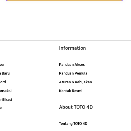
Information
ber
Panduan Akses
n Baru
Panduan Pemula
ord
Aturan & Kebijakan
ansaksi
Kontak Resmi
ifikasi
About TOTO 4D
P
Tentang TOTO 4D