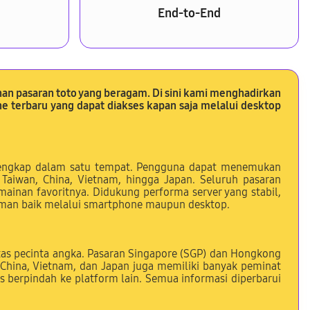
End-to-End
han pasaran toto yang beragam. Di sini kami menghadirkan
ine terbaru yang dapat diakses kapan saja melalui desktop
 lengkap dalam satu tempat. Pengguna dapat menemukan
 Taiwan, China, Vietnam, hingga Japan. Seluruh pasaran
mainan favoritnya. Didukung performa server yang stabil,
man baik melalui smartphone maupun desktop.
as pecinta angka. Pasaran Singapore (SGP) dan Hongkong
, China, Vietnam, dan Japan juga memiliki banyak peminat
s berpindah ke platform lain. Semua informasi diperbarui