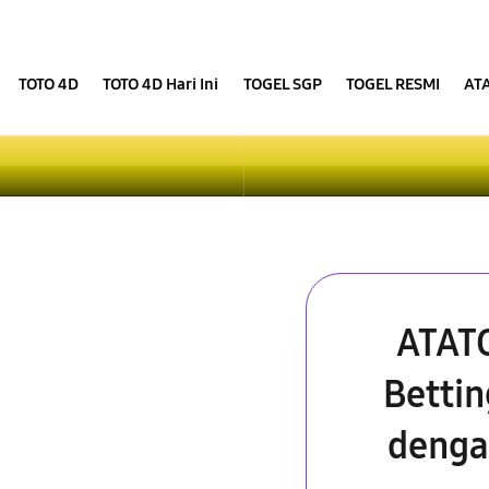
TOTO 4D
TOTO 4D Hari Ini
TOGEL SGP
TOGEL RESMI
AT
ATATO
Bettin
denga