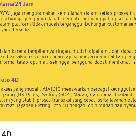
Selama 24 Jam
ATOTO juga mengutamakan kemudahan dalam setiap proses tra
a sehingga pengguna dapat memilih cara yang paling sesuai 
di dalam platform tidak mudah terganggu. Dukungan customer se
yang tersedia.
alah karena tampilannya ringan, mudah dipahami, dan dapat di
yanan transaksi tersusun dengan rapi sehingga memudahkan pe
forma tetap optimal, sehingga pengguna dapat menikmati sel
Toto 4D
gan akses yang mudah, ATATOTO menawarkan berbagai keunggula
ongkong (HK Pools), Sydney (SDY), Macau, Cambodia, Thailand,
em yang stabil, proses transaksi yang cepat, serta layanan pel
nikmati layanan Betting Toto 4D dengan lebih mudah dan nyam
 4D