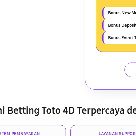
Bonus New M
Bonus Deposi
Bonus Event 
i Betting Toto 4D Terpercaya 
ISTEM PEMBAYARAN
LAYANAN SUPPOR