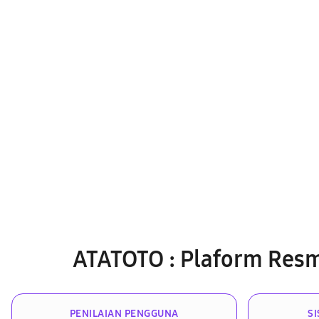
Layer Popup Close
ATATOTO : Plaform Resm
PENILAIAN PENGGUNA
S