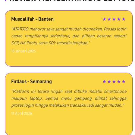
Musdalifah - Banten
★★★★★
"ATATOTO menurut saya sangat mudah digunakan. Proses login
cepat, tampilannya sederhana, dan pilihan pasaran seperti
SGP, HK Pools, serta SDY tersedia lengkap."
15 Januari 2026
Firdaus - Semarang
★★★★★
"Platform ini terasa ringan saat dibuka melalui smartphone
maupun laptop. Semua menu gampang dilihat sehingga
proses login hingga melakukan transaksi jadi sangat mudah."
11 April 2026