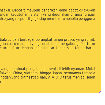
nsaksi. Deposit maupun penarikan dana dapat dilakukan
dengan kebutuhan. Sistem yang digunakan dirancang agar
rvice yang responsif juga siap membantu apabila pengguna
akses dari berbagai perangkat tanpa proses yang rumit.
ngguna baru maupun yang sudah lama bergabung. Platform
uruh fitur dengan lebih lancar kapan saja tanpa harus
n yang membuat pengalaman menjadi lebih nyaman. Mulai
 Taiwan, China, Vietnam, hingga Japan, semuanya tersedia
anggan yang aktif setiap hari, ATATOTO terus menjadi salah
an.