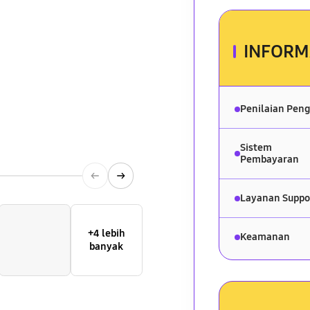
INFORMA
Penilaian Pen
Sistem
Pembayaran
Sebelumnya
Berikutnya
Layanan Suppo
+4 lebih
Keamanan
banyak