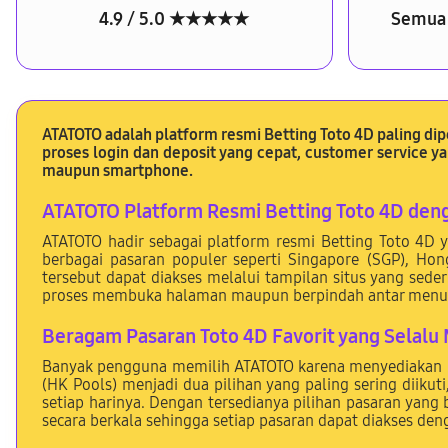
4.9 / 5.0 ★★★★★
Semua 
ATATOTO adalah platform resmi Betting Toto 4D paling di
proses login dan deposit yang cepat, customer service ya
maupun smartphone.
ATATOTO Platform Resmi Betting Toto 4D deng
ATATOTO hadir sebagai platform resmi Betting Toto 4
berbagai pasaran populer seperti Singapore (SGP), Hon
tersebut dapat diakses melalui tampilan situs yang sede
proses membuka halaman maupun berpindah antar menu t
Beragam Pasaran Toto 4D Favorit yang Selalu 
Banyak pengguna memilih ATATOTO karena menyediakan be
(HK Pools) menjadi dua pilihan yang paling sering diiku
setiap harinya. Dengan tersedianya pilihan pasaran yang
secara berkala sehingga setiap pasaran dapat diakses den