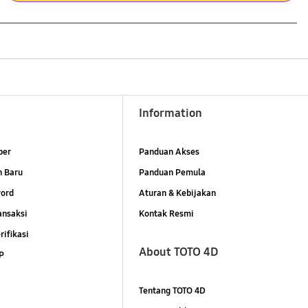
Information
ber
Panduan Akses
n Baru
Panduan Pemula
ord
Aturan & Kebijakan
ansaksi
Kontak Resmi
ifikasi
About TOTO 4D
P
Tentang TOTO 4D