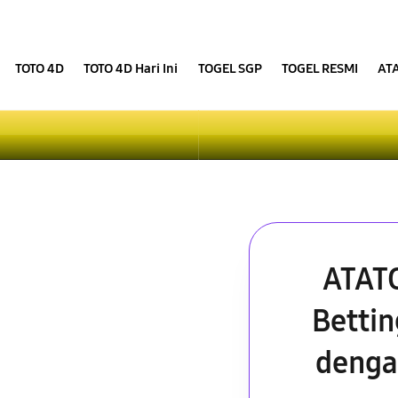
TOTO 4D
TOTO 4D Hari Ini
TOGEL SGP
TOGEL RESMI
AT
ATATO
Bettin
denga