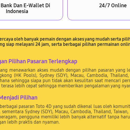
Bank Dan E-Wallet Di
24/7 Online
Indonesia
percaya oleh banyak pemain dengan akses yang mudah serta pili
ng siap melayani 24 jam, serta berbagai pilihan permainan onl
an Pilihan Pasaran Terlengkap
D yang menawarkan akses mudah dengan pilihan pasaran yang
gkong (HK Pools), Sydney (SDY), Macau, Cambodia, Thailand,
rhana sehingga siapa pun tidak akan kesulitan saat mencari per
erasa lebih cepat sehingga memberikan pengalaman yang nya
Menjadi Pilihan
rbagai pasaran Toto 4D yang sudah dikenal luas oleh komunit
ti, sementara Sydney (SDY), Macau, Cambodia, Thailand, Taiwan
 beragam, pengguna memiliki lebih banyak alternatif tanpa haru
gan lebih praktis dan nyaman.