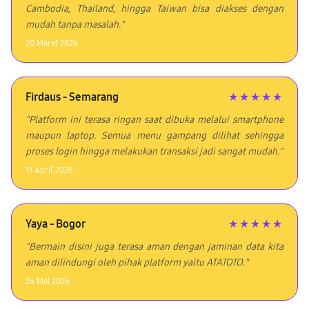
Cambodia, Thailand, hingga Taiwan bisa diakses dengan
mudah tanpa masalah."
20 Maret 2026
Firdaus - Semarang
★★★★★
"Platform ini terasa ringan saat dibuka melalui smartphone
maupun laptop. Semua menu gampang dilihat sehingga
proses login hingga melakukan transaksi jadi sangat mudah."
11 April 2026
Yaya - Bogor
★★★★★
"Bermain disini juga terasa aman dengan jaminan data kita
aman dilindungi oleh pihak platform yaitu ATATOTO."
26 Mei 2026