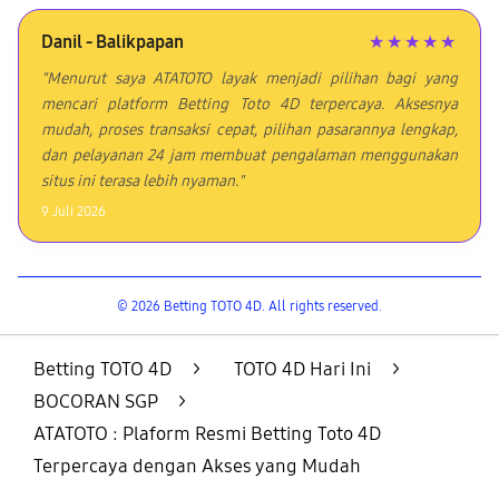
Danil - Balikpapan
★★★★★
"Menurut saya ATATOTO layak menjadi pilihan bagi yang
mencari platform Betting Toto 4D terpercaya. Aksesnya
mudah, proses transaksi cepat, pilihan pasarannya lengkap,
dan pelayanan 24 jam membuat pengalaman menggunakan
situs ini terasa lebih nyaman."
9 Juli 2026
© 2026 Betting TOTO 4D. All rights reserved.
Betting TOTO 4D
>
TOTO 4D Hari Ini
>
BOCORAN SGP
>
ATATOTO : Plaform Resmi Betting Toto 4D
Terpercaya dengan Akses yang Mudah