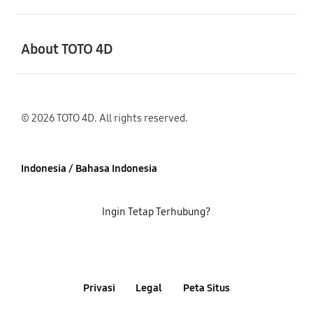
Buka
About TOTO 4D
© 2026 TOTO 4D. All rights reserved.
Indonesia / Bahasa Indonesia
Ingin Tetap Terhubung?
Privasi
Legal
Peta Situs