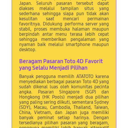
Japan. Seluruh pasaran tersebut dapat
diakses melalui tampilan situs yang
sederhana sehingga siapa pun tidak akan
kesulitan saat mencari permainan
favoritnya. Didukung performa server yang
stabil, proses membuka halaman maupun
berpindah antar menu terasa lebih cepat
sehingga memberikan pengalaman yang
nyaman baik melalui smartphone maupun
desktop.
Beragam Pasaran Toto 4D Favorit
yang Selalu Menjadi Pilihan
Banyak pengguna memilih ATATOTO karena
menyediakan berbagai pasaran Toto 4D yang
sudah dikenal luas oleh komunitas pecinta
angka. Pasaran Singapore (SGP) dan
Hongkong (HK Pools) menjadi dua pilihan
yang paling sering diikuti, sementara Sydney
(SDY), Macau, Cambodia, Thailand, Taiwan,
China, Vietnam, dan Japan juga memiliki
banyak peminat setiap harinya. Dengan
tersedianya pilihan pasaran yang beragam,
pengguna memiliki lebih banyak alternatif