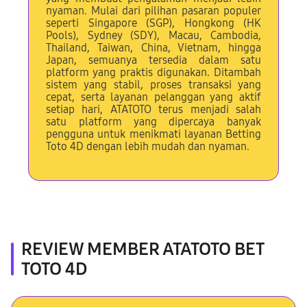
nyaman. Mulai dari pilihan pasaran populer
seperti Singapore (SGP), Hongkong (HK
Pools), Sydney (SDY), Macau, Cambodia,
Thailand, Taiwan, China, Vietnam, hingga
Japan, semuanya tersedia dalam satu
platform yang praktis digunakan. Ditambah
sistem yang stabil, proses transaksi yang
cepat, serta layanan pelanggan yang aktif
setiap hari, ATATOTO terus menjadi salah
satu platform yang dipercaya banyak
pengguna untuk menikmati layanan Betting
Toto 4D dengan lebih mudah dan nyaman.
REVIEW MEMBER ATATOTO BET
TOTO 4D