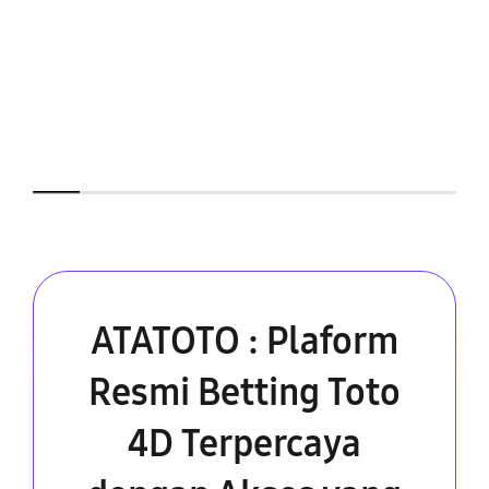
ATATOTO : Plaform
Resmi Betting Toto
4D Terpercaya