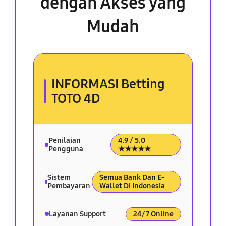
dengan Akses yang
Mudah
INFORMASI Betting
TOTO 4D
Penilaian
4.9 / 5.0
Pengguna
★★★★★
Sistem
Semua Bank Dan E-
Pembayaran
Wallet Di Indonesia
Layanan Support
24/7 Online