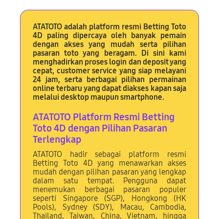
ATATOTO adalah platform resmi Betting Toto
4D paling dipercaya oleh banyak pemain
dengan akses yang mudah serta pilihan
pasaran toto yang beragam. Di sini kami
menghadirkan proses login dan deposit yang
cepat, customer service yang siap melayani
24 jam, serta berbagai pilihan permainan
online terbaru yang dapat diakses kapan saja
melalui desktop maupun smartphone.
ATATOTO Platform Resmi Betting
Toto 4D dengan Pilihan Pasaran
Terlengkap
ATATOTO hadir sebagai platform resmi
Betting Toto 4D yang menawarkan akses
mudah dengan pilihan pasaran yang lengkap
dalam satu tempat. Pengguna dapat
menemukan berbagai pasaran populer
seperti Singapore (SGP), Hongkong (HK
Pools), Sydney (SDY), Macau, Cambodia,
Thailand, Taiwan, China, Vietnam, hingga