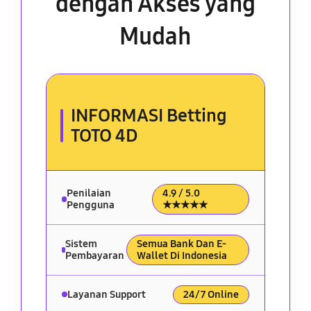
dengan Akses yang
Mudah
INFORMASI Betting
TOTO 4D
Penilaian
4.9 / 5.0
Pengguna
★★★★★
Sistem
Semua Bank Dan E-
Pembayaran
Wallet Di Indonesia
Layanan Support
24/7 Online