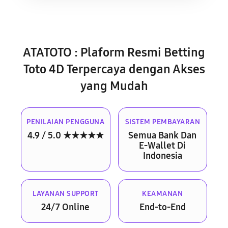
Layer Popup Close
ATATOTO : Plaform Resmi Betting
Toto 4D Terpercaya dengan Akses
yang Mudah
PENILAIAN PENGGUNA
SISTEM PEMBAYARAN
4.9 / 5.0 ★★★★★
Semua Bank Dan
E-Wallet Di
Indonesia
LAYANAN SUPPORT
KEAMANAN
24/7 Online
End-to-End