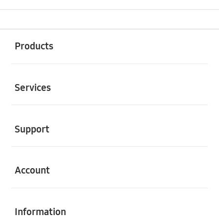
Buka
Footer Navigation
Products
Buka
Services
Buka
Support
Buka
Account
Buka
Information