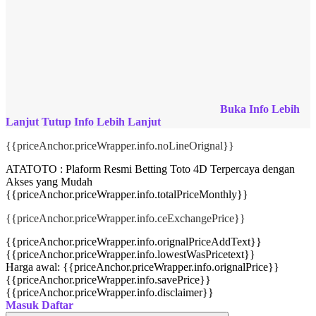
Buka Info Lebih
Lanjut
Tutup Info Lebih Lanjut
{{priceAnchor.priceWrapper.info.noLineOrignal}}
ATATOTO : Plaform Resmi Betting Toto 4D Terpercaya dengan
Akses yang Mudah
{{priceAnchor.priceWrapper.info.totalPriceMonthly}}
{{priceAnchor.priceWrapper.info.ceExchangePrice}}
{{priceAnchor.priceWrapper.info.orignalPriceAddText}}
{{priceAnchor.priceWrapper.info.lowestWasPricetext}}
Harga awal:
{{priceAnchor.priceWrapper.info.orignalPrice}}
{{priceAnchor.priceWrapper.info.savePrice}}
{{priceAnchor.priceWrapper.info.disclaimer}}
Masuk
Daftar