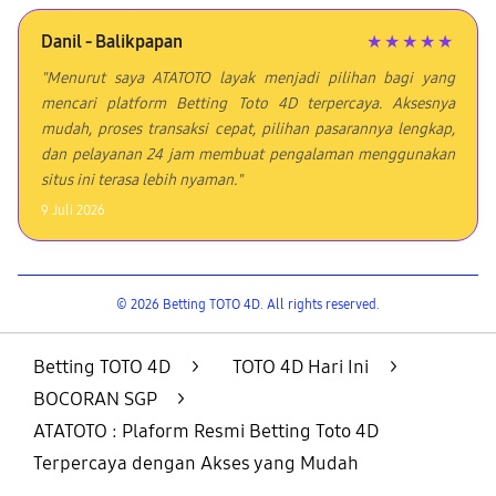
Danil - Balikpapan
★★★★★
"Menurut saya ATATOTO layak menjadi pilihan bagi yang
mencari platform Betting Toto 4D terpercaya. Aksesnya
mudah, proses transaksi cepat, pilihan pasarannya lengkap,
dan pelayanan 24 jam membuat pengalaman menggunakan
situs ini terasa lebih nyaman."
9 Juli 2026
© 2026 Betting TOTO 4D. All rights reserved.
Betting TOTO 4D
>
TOTO 4D Hari Ini
>
BOCORAN SGP
>
ATATOTO : Plaform Resmi Betting Toto 4D
Terpercaya dengan Akses yang Mudah