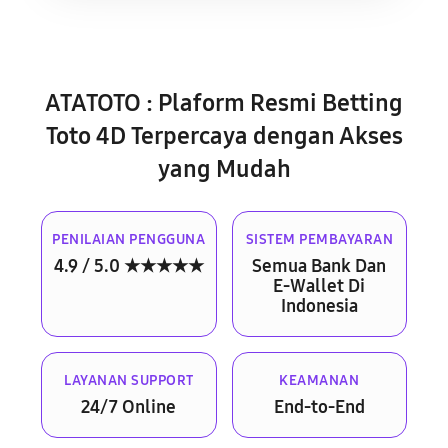
Layer Popup Close
ATATOTO : Plaform Resmi Betting
Toto 4D Terpercaya dengan Akses
yang Mudah
PENILAIAN PENGGUNA
SISTEM PEMBAYARAN
4.9 / 5.0 ★★★★★
Semua Bank Dan
E-Wallet Di
Indonesia
LAYANAN SUPPORT
KEAMANAN
24/7 Online
End-to-End