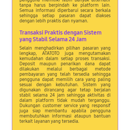
tanpa harus berpindah ke platform lain.
Semua informasi diperbarui secara berkala
sehingga setiap pasaran dapat diakses
dengan lebih praktis dan nyaman.
Transaksi Praktis dengan Sistem
yang Stabil Selama 24 Jam
Selain menghadirkan pilihan pasaran yang
lengkap, ATATOTO juga mengutamakan
kemudahan dalam setiap proses transaksi.
Deposit maupun penarikan dana dapat
dilakukan melalui berbagai metode
pembayaran yang telah tersedia sehingga
pengguna dapat memilih cara yang paling
sesuai dengan kebutuhan. Sistem yang
digunakan dirancang agar tetap berjalan
stabil selama 24 jam sehingga aktivitas di
dalam platform tidak mudah terganggu.
Dukungan customer service yang responsif
juga siap membantu apabila pengguna
membutuhkan informasi ataupun bantuan
terkait layanan yang tersedia.