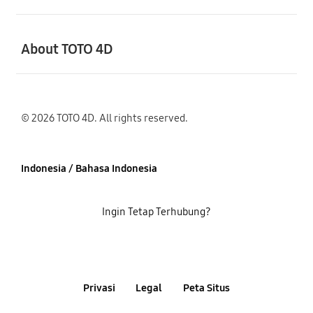
Buka
About TOTO 4D
© 2026 TOTO 4D. All rights reserved.
Indonesia / Bahasa Indonesia
Ingin Tetap Terhubung?
Privasi
Legal
Peta Situs