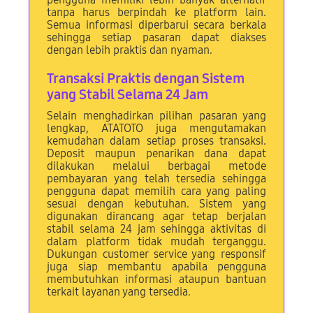
tanpa harus berpindah ke platform lain.
Semua informasi diperbarui secara berkala
sehingga setiap pasaran dapat diakses
dengan lebih praktis dan nyaman.
Transaksi Praktis dengan Sistem
yang Stabil Selama 24 Jam
Selain menghadirkan pilihan pasaran yang
lengkap, ATATOTO juga mengutamakan
kemudahan dalam setiap proses transaksi.
Deposit maupun penarikan dana dapat
dilakukan melalui berbagai metode
pembayaran yang telah tersedia sehingga
pengguna dapat memilih cara yang paling
sesuai dengan kebutuhan. Sistem yang
digunakan dirancang agar tetap berjalan
stabil selama 24 jam sehingga aktivitas di
dalam platform tidak mudah terganggu.
Dukungan customer service yang responsif
juga siap membantu apabila pengguna
membutuhkan informasi ataupun bantuan
terkait layanan yang tersedia.