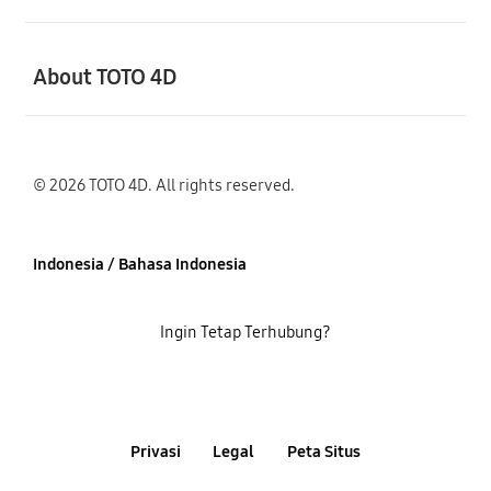
Buka
About TOTO 4D
© 2026 TOTO 4D. All rights reserved.
Indonesia / Bahasa Indonesia
Ingin Tetap Terhubung?
Privasi
Legal
Peta Situs