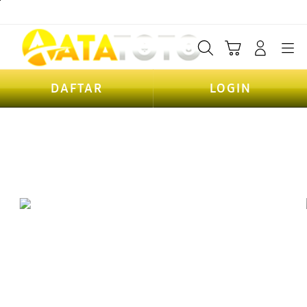
Skip
to
content
Cari
Troli
Login
Navigation
DAFTAR
LOGIN
Buka Info Lebih Lanjut