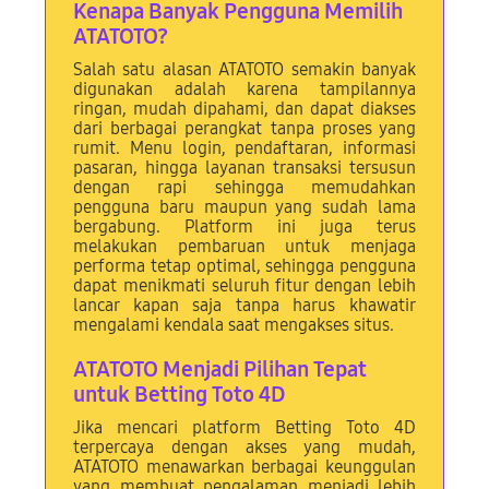
Kenapa Banyak Pengguna Memilih
ATATOTO?
Salah satu alasan ATATOTO semakin banyak
digunakan adalah karena tampilannya
ringan, mudah dipahami, dan dapat diakses
dari berbagai perangkat tanpa proses yang
rumit. Menu login, pendaftaran, informasi
pasaran, hingga layanan transaksi tersusun
dengan rapi sehingga memudahkan
pengguna baru maupun yang sudah lama
bergabung. Platform ini juga terus
melakukan pembaruan untuk menjaga
performa tetap optimal, sehingga pengguna
dapat menikmati seluruh fitur dengan lebih
lancar kapan saja tanpa harus khawatir
mengalami kendala saat mengakses situs.
ATATOTO Menjadi Pilihan Tepat
untuk Betting Toto 4D
Jika mencari platform Betting Toto 4D
terpercaya dengan akses yang mudah,
ATATOTO menawarkan berbagai keunggulan
yang membuat pengalaman menjadi lebih