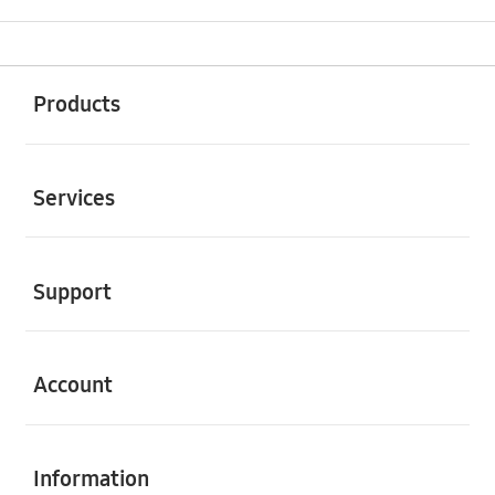
Buka
Footer Navigation
Products
Buka
Services
Buka
Support
Buka
Account
Buka
Information