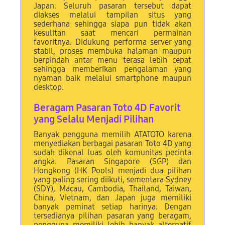
Japan. Seluruh pasaran tersebut dapat
diakses melalui tampilan situs yang
sederhana sehingga siapa pun tidak akan
kesulitan saat mencari permainan
favoritnya. Didukung performa server yang
stabil, proses membuka halaman maupun
berpindah antar menu terasa lebih cepat
sehingga memberikan pengalaman yang
nyaman baik melalui smartphone maupun
desktop.
Beragam Pasaran Toto 4D Favorit
yang Selalu Menjadi Pilihan
Banyak pengguna memilih ATATOTO karena
menyediakan berbagai pasaran Toto 4D yang
sudah dikenal luas oleh komunitas pecinta
angka. Pasaran Singapore (SGP) dan
Hongkong (HK Pools) menjadi dua pilihan
yang paling sering diikuti, sementara Sydney
(SDY), Macau, Cambodia, Thailand, Taiwan,
China, Vietnam, dan Japan juga memiliki
banyak peminat setiap harinya. Dengan
tersedianya pilihan pasaran yang beragam,
pengguna memiliki lebih banyak alternatif