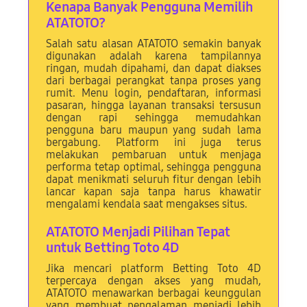
Kenapa Banyak Pengguna Memilih
ATATOTO?
Salah satu alasan ATATOTO semakin banyak
digunakan adalah karena tampilannya
ringan, mudah dipahami, dan dapat diakses
dari berbagai perangkat tanpa proses yang
rumit. Menu login, pendaftaran, informasi
pasaran, hingga layanan transaksi tersusun
dengan rapi sehingga memudahkan
pengguna baru maupun yang sudah lama
bergabung. Platform ini juga terus
melakukan pembaruan untuk menjaga
performa tetap optimal, sehingga pengguna
dapat menikmati seluruh fitur dengan lebih
lancar kapan saja tanpa harus khawatir
mengalami kendala saat mengakses situs.
ATATOTO Menjadi Pilihan Tepat
untuk Betting Toto 4D
Jika mencari platform Betting Toto 4D
terpercaya dengan akses yang mudah,
ATATOTO menawarkan berbagai keunggulan
yang membuat pengalaman menjadi lebih