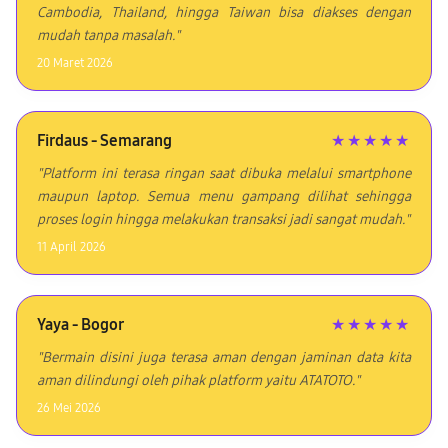
Cambodia, Thailand, hingga Taiwan bisa diakses dengan
mudah tanpa masalah."
20 Maret 2026
Firdaus - Semarang
★★★★★
"Platform ini terasa ringan saat dibuka melalui smartphone
maupun laptop. Semua menu gampang dilihat sehingga
proses login hingga melakukan transaksi jadi sangat mudah."
11 April 2026
Yaya - Bogor
★★★★★
"Bermain disini juga terasa aman dengan jaminan data kita
aman dilindungi oleh pihak platform yaitu ATATOTO."
26 Mei 2026