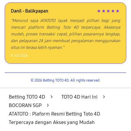
Danil - Balikpapan
★★★★★
"Menurut saya ATATOTO layak menjadi pilihan bagi yang
mencari platform Betting Toto 4D terpercaya. Aksesnya
mudah, proses transaksi cepat, pilihan pasarannya lengkap,
dan pelayanan 24 jam membuat pengalaman menggunakan
situs ini terasa lebih nyaman."
9 Juli 2026
© 2026 Betting TOTO 4D. All rights reserved.
Betting TOTO 4D
>
TOTO 4D Hari Ini
>
BOCORAN SGP
>
ATATOTO : Plaform Resmi Betting Toto 4D
Terpercaya dengan Akses yang Mudah