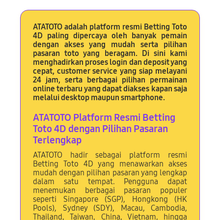
ATATOTO adalah platform resmi Betting Toto
4D paling dipercaya oleh banyak pemain
dengan akses yang mudah serta pilihan
pasaran toto yang beragam. Di sini kami
menghadirkan proses login dan deposit yang
cepat, customer service yang siap melayani
24 jam, serta berbagai pilihan permainan
online terbaru yang dapat diakses kapan saja
melalui desktop maupun smartphone.
ATATOTO Platform Resmi Betting
Toto 4D dengan Pilihan Pasaran
Terlengkap
ATATOTO hadir sebagai platform resmi
Betting Toto 4D yang menawarkan akses
mudah dengan pilihan pasaran yang lengkap
dalam satu tempat. Pengguna dapat
menemukan berbagai pasaran populer
seperti Singapore (SGP), Hongkong (HK
Pools), Sydney (SDY), Macau, Cambodia,
Thailand, Taiwan, China, Vietnam, hingga