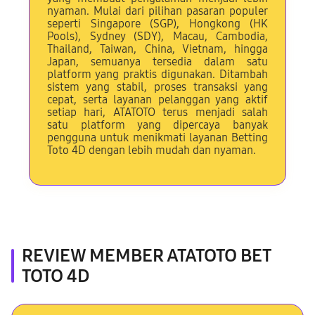
nyaman. Mulai dari pilihan pasaran populer
seperti Singapore (SGP), Hongkong (HK
Pools), Sydney (SDY), Macau, Cambodia,
Thailand, Taiwan, China, Vietnam, hingga
Japan, semuanya tersedia dalam satu
platform yang praktis digunakan. Ditambah
sistem yang stabil, proses transaksi yang
cepat, serta layanan pelanggan yang aktif
setiap hari, ATATOTO terus menjadi salah
satu platform yang dipercaya banyak
pengguna untuk menikmati layanan Betting
Toto 4D dengan lebih mudah dan nyaman.
REVIEW MEMBER ATATOTO BET
TOTO 4D