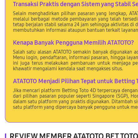
Transaksi Praktis dengan Sistem yang Stabil 
Selain menghadirkan pilihan pasaran yang lengkap, AT
melalui berbagai metode pembayaran yang telah tersedi
tetap berjalan stabil selama 24 jam sehingga aktivitas 
membutuhkan informasi ataupun bantuan terkait layanan 
Kenapa Banyak Pengguna Memilih ATATOTO?
Salah satu alasan ATATOTO semakin banyak digunakan ad
Menu login, pendaftaran, informasi pasaran, hingga la
ini juga terus melakukan pembaruan untuk menjaga per
khawatir mengalami kendala saat mengakses situs.
ATATOTO Menjadi Pilihan Tepat untuk Betting 
Jika mencari platform Betting Toto 4D terpercaya den
dari pilihan pasaran populer seperti Singapore (SGP), H
dalam satu platform yang praktis digunakan. Ditambah sist
satu platform yang dipercaya banyak pengguna untuk me
REVIEW MEMBER ATATOTO BET TOTO