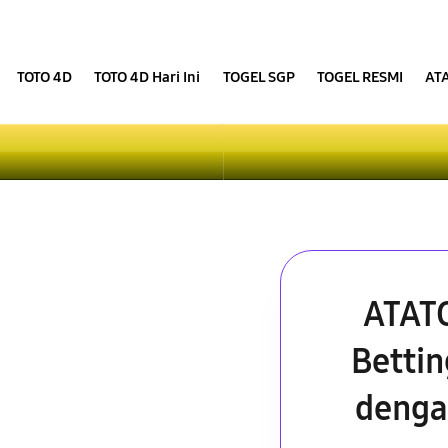
TOTO 4D
TOTO 4D Hari Ini
TOGEL SGP
TOGEL RESMI
AT
ATATO
Bettin
denga