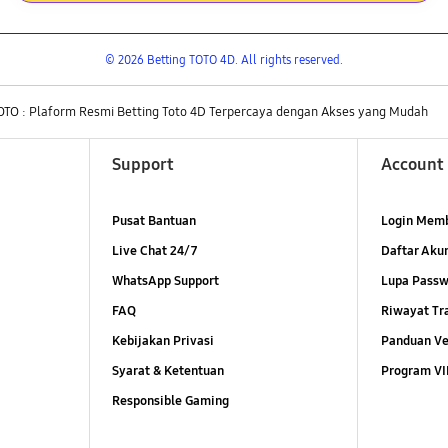
© 2026 Betting TOTO 4D. All rights reserved.
OTO : Plaform Resmi Betting Toto 4D Terpercaya dengan Akses yang Mudah
Support
Account
Pusat Bantuan
Login Mem
Live Chat 24/7
Daftar Aku
WhatsApp Support
Lupa Passw
FAQ
Riwayat Tr
Kebijakan Privasi
Panduan Ver
Syarat & Ketentuan
Program VI
Responsible Gaming