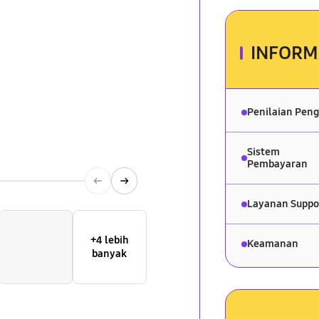
INFORMA
Penilaian Pen
Sistem
Pembayaran
Sebelumnya
Berikutnya
Layanan Suppo
+4 lebih
Keamanan
banyak