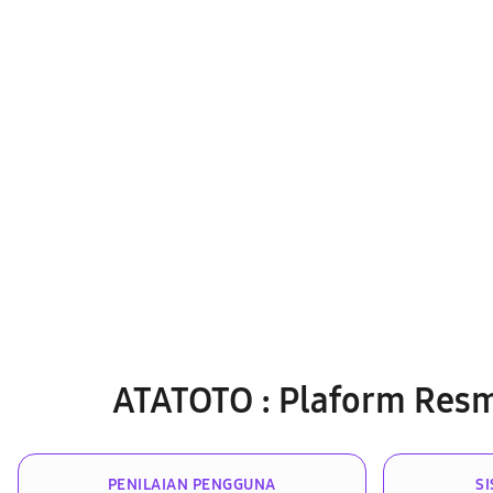
Layer Popup Close
ATATOTO : Plaform Resm
PENILAIAN PENGGUNA
S