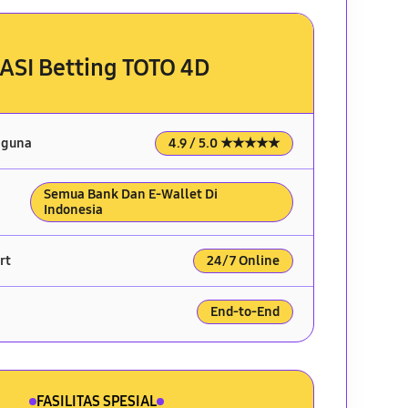
SI Betting TOTO 4D
gguna
4.9 / 5.0 ★★★★★
Semua Bank Dan E-Wallet Di
Indonesia
rt
24/7 Online
End-to-End
FASILITAS SPESIAL