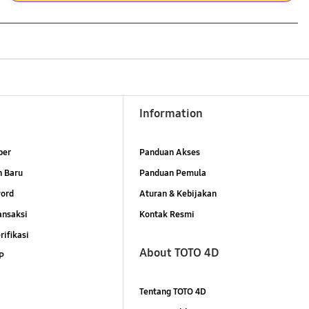
Information
ber
Panduan Akses
n Baru
Panduan Pemula
ord
Aturan & Kebijakan
ansaksi
Kontak Resmi
ifikasi
About TOTO 4D
P
Tentang TOTO 4D