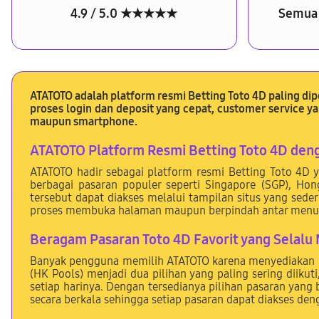
4.9 / 5.0 ★★★★★
Semua 
ATATOTO adalah platform resmi Betting Toto 4D paling di
proses login dan deposit yang cepat, customer service ya
maupun smartphone.
ATATOTO Platform Resmi Betting Toto 4D deng
ATATOTO hadir sebagai platform resmi Betting Toto 4
berbagai pasaran populer seperti Singapore (SGP), Hon
tersebut dapat diakses melalui tampilan situs yang sede
proses membuka halaman maupun berpindah antar menu t
Beragam Pasaran Toto 4D Favorit yang Selalu 
Banyak pengguna memilih ATATOTO karena menyediakan be
(HK Pools) menjadi dua pilihan yang paling sering diiku
setiap harinya. Dengan tersedianya pilihan pasaran yang
secara berkala sehingga setiap pasaran dapat diakses den