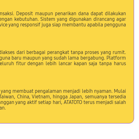
nsaksi. Deposit maupun penarikan dana dapat dilakukan
dengan kebutuhan. Sistem yang digunakan dirancang agar
rvice yang responsif juga siap membantu apabila pengguna
akses dari berbagai perangkat tanpa proses yang rumit.
ngguna baru maupun yang sudah lama bergabung. Platform
uruh fitur dengan lebih lancar kapan saja tanpa harus
n yang membuat pengalaman menjadi lebih nyaman. Mulai
 Taiwan, China, Vietnam, hingga Japan, semuanya tersedia
anggan yang aktif setiap hari, ATATOTO terus menjadi salah
an.