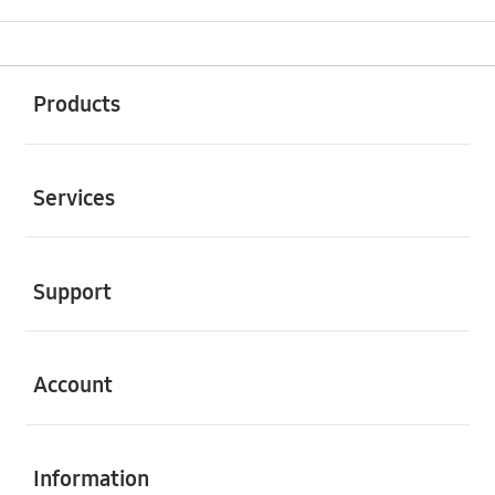
Buka
Footer Navigation
Products
Buka
Services
Buka
Support
Buka
Account
Buka
Information