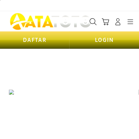
Skip
to
content
Cari
Troli
Login
Navigation
DAFTAR
LOGIN
Buka Info Lebih Lanjut