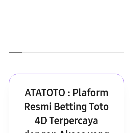
ATATOTO : Plaform
Resmi Betting Toto
4D Terpercaya