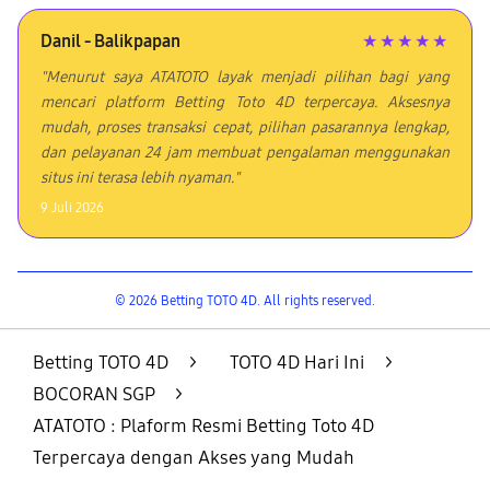
Danil - Balikpapan
★★★★★
"Menurut saya ATATOTO layak menjadi pilihan bagi yang
mencari platform Betting Toto 4D terpercaya. Aksesnya
mudah, proses transaksi cepat, pilihan pasarannya lengkap,
dan pelayanan 24 jam membuat pengalaman menggunakan
situs ini terasa lebih nyaman."
9 Juli 2026
© 2026 Betting TOTO 4D. All rights reserved.
Betting TOTO 4D
>
TOTO 4D Hari Ini
>
BOCORAN SGP
>
ATATOTO : Plaform Resmi Betting Toto 4D
Terpercaya dengan Akses yang Mudah