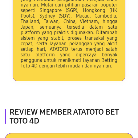
nyaman. Mulai dari pilihan pasaran populer
seperti Singapore (SGP), Hongkong (HK
Pools), Sydney (SDY), Macau, Cambodia,
Thailand, Taiwan, China, Vietnam, hingga
Japan, semuanya tersedia dalam satu
platform yang praktis digunakan. Ditambah
sistem yang stabil, proses transaksi yang
cepat, serta layanan pelanggan yang aktif
setiap hari, ATATOTO terus menjadi salah
satu platform yang dipercaya banyak
pengguna untuk menikmati layanan Betting
Toto 4D dengan lebih mudah dan nyaman.
REVIEW MEMBER ATATOTO BET
TOTO 4D